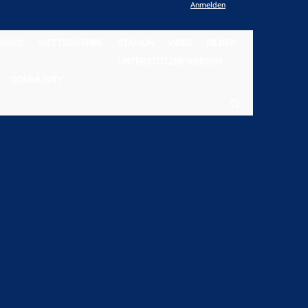
Anmelden
NEWS
WETTBEWERBE
STADION
VIDEO
BILDER
UNTERSTÜTZER WERDEN
COMMUNITY