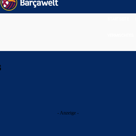
STARTSEITE
VERMISCHTES
s
- Anzeige -