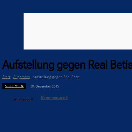
Aufstellung gegen Real Beti
Start
Allgemein
Aufstellung gegen Real Betis
ALLGEMEIN
30. Dezember 2015
Kommentare
0
winniepooh