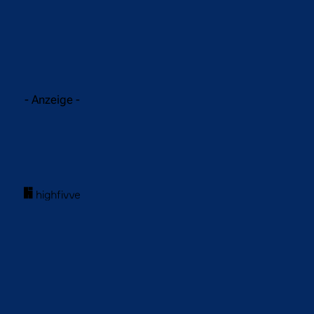
- Anzeige -
acebook
Twitter
WhatsApp