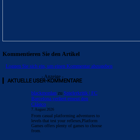
Kommentieren Sie den Artikel
Loggen Sie sich ein, um einen Kommentar abzugeben
- Anzeige -
AKTUELLE USER-KOMMENTARE
blackmonlan
zu
Spielerkritik | FC
Barcelona verliert erneut den
Clásico
7. August 2026
From casual platforming adventures to
levels that test your reflexes,Platform
Games offers plenty of games to choose
from.