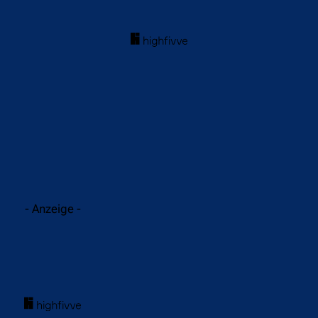
acebook
Twitter
WhatsApp
- Anzeige -