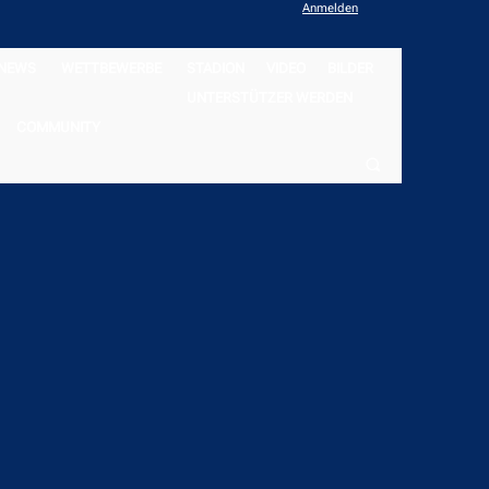
Anmelden
NEWS
WETTBEWERBE
STADION
VIDEO
BILDER
UNTERSTÜTZER WERDEN
COMMUNITY