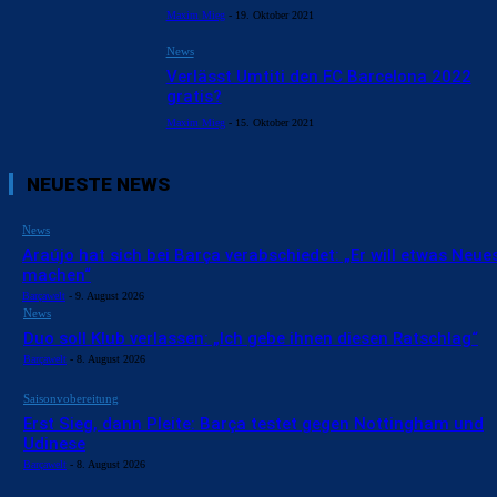
Maxim Mieg
-
19. Oktober 2021
News
Verlässt Umtiti den FC Barcelona 2022
gratis?
Maxim Mieg
-
15. Oktober 2021
NEUESTE NEWS
News
Araújo hat sich bei Barça verabschiedet: „Er will etwas Neue
machen“
Barçawelt
-
9. August 2026
News
Duo soll Klub verlassen: „Ich gebe ihnen diesen Ratschlag“
Barçawelt
-
8. August 2026
Saisonvobereitung
Erst Sieg, dann Pleite: Barça testet gegen Nottingham und
Udinese
Barçawelt
-
8. August 2026