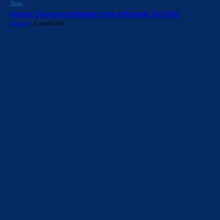
News
Ferran Torres entscheidet sich offenbar für PSG
Barçawelt
-
8. August 2026
BILDERGALERIEN
Barça zurück im Camp Nou: Der große Comeback-Tag in Bildern
22. November 2025
Heim und auswärts: Das sollen die Trikots von Barça für die Saison
2025/26 sein
6. Januar 2025
WEITERE KATEGORIEN
News
4697
xTop News
4124
La Liga
3264
Champions League
1112
Interview & PK
888