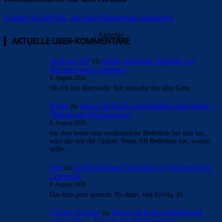
Loggen Sie sich ein, um einen Kommentar abzugeben
- Anzeige -
AKTUELLE USER-KOMMENTARE
JustLup1337
zu
Araújo-Hammer! Kapitän vor
Wechsel nach Liverpool
8. August 2026
Oh ich bin überrascht. Ich wünsche ihn alles Gute
Bojan
zu
Barça mit Rodri anscheinend schon einig –
Vollzug am Wochenende?
8. August 2026
joa aber wenn man medizinische Bedenken bei ihm hat,
wars das mit der Option. Wenn RB Bedenken hat, warum
sollte…
Tini
zu
Araújo-Hammer! Kapitän vor Wechsel nach
Liverpool
8. August 2026
Das kam jetzt spontan. Na dann, viel Erfolg :D
Clouds: Experte
zu
Barça mit Rodri anscheinend
schon einig – Vollzug am Wochenende?