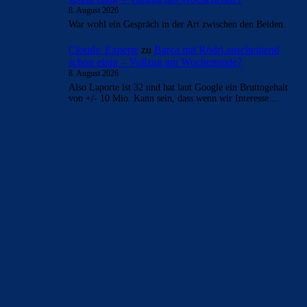
8. August 2026
War wohl ein Gespräch in der Art zwischen den Beiden.
Clouds: Experte
zu
Barça mit Rodri anscheinend
schon einig – Vollzug am Wochenende?
8. August 2026
Also Laporte ist 32 und hat laut Google ein Bruttogehalt
von +/- 10 Mio. Kann sein, dass wenn wir Interesse…
BILDERGALERIEN
Barça zurück im Camp Nou: Der große Comeback-Tag in Bildern
22. November 2025
Heim und auswärts: Das sollen die Trikots von Barça für die Saison
2025/26 sein
6. Januar 2025
WEITERE KATEGORIEN
News
4694
xTop News
4119