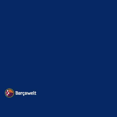
La Liga
3264
Champions League
1112
Interview & PK
888
Sonstiges
675
Kader
626
Transfermarkt
602
Impressum
Datenschutz
Kontakt