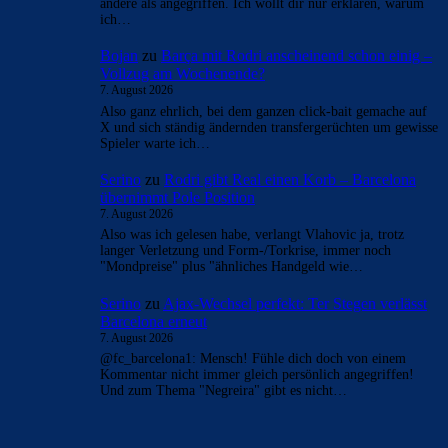
- Anzeige -
AKTUELLE USER-KOMMENTARE
FC_Barcelona1
zu
Ajax-Wechsel perfekt: Ter Stegen
verlässt Barcelona erneut
7. August 2026
@serino Im "Fall Negreira" gibts Fakten. Meinung hat da
wenig verloren. Findet das Gericht Beweise für
Bestechung? Seit Jahren nicht.…
FC_Barcelona1
zu
Ajax-Wechsel perfekt: Ter Stegen
verlässt Barcelona erneut
7. August 2026
Das ist ein Missverständnis. Ich fühlte mich von dir alles
andere als angegriffen. Ich wollt dir nur erklären, warum
ich…