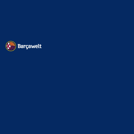
BILDERGALERIEN
Barça zurück im Camp Nou: Der große Comeback-Tag in Bildern
22. November 2025
Heim und auswärts: Das sollen die Trikots von Barça für die Saison
2025/26 sein
6. Januar 2025
WEITERE KATEGORIEN
News
4693
xTop News
4118
La Liga
3264
Champions League
1112
Interview & PK
888
Sonstiges
675
Kader
626
Transfermarkt
601
Impressum