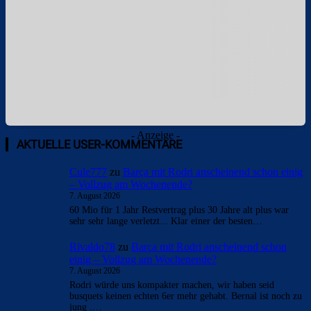
- Anzeige -
AKTUELLE USER-KOMMENTARE
Cule777
zu
Barça mit Rodri anscheinend schon einig
– Vollzug am Wochenende?
7. August 2026
60 Mio für 1 Jahr Restvertrag plus 30 Jahre alt plus war
sehr sehr lange verletzt... Klar einer der besten…
Rivaldo78
zu
Barça mit Rodri anscheinend schon
einig – Vollzug am Wochenende?
7. August 2026
Rodri würde uns kompakter machen, wir haben seid
busquets keinen echten 6er mehr gehabt. Bernal ist noch zu
jung .…