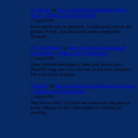
el_tiburon
zu
Barça mit Rodri anscheinend schon
einig – Vollzug am Wochenende?
7. August 2026
Krass scheint echt zu passieren. Ich sehe nach wie vor den
größten Vorteil, dass Real damit erneut seine größte
Baustelle…
FC_Barcelona1
zu
Barça mit Rodri anscheinend
schon einig – Vollzug am Wochenende?
7. August 2026
Diese unverhältnismäßigen Löhne gibts bereits Jahre.
Natürlich fragt man sich, wie weit ist das noch ausreizbar.
Für mich macht England…
Alma-03
zu
Barça mit Rodri anscheinend schon einig
– Vollzug am Wochenende?
7. August 2026
Nein das verdient Vini nicht und wenn wäre das genau so
krank. Mbappe ist der Großverdiener in Madrid mit
ebenfalls…
BILDERGALERIEN