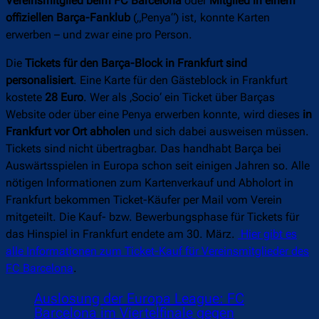
Vereinsmitglied beim FC Barcelona
oder
Mitglied in einem
offiziellen Barça-Fanklub
(„Penya“) ist, konnte Karten
erwerben – und zwar eine pro Person.
Die
Tickets für den Barça-Block in Frankfurt sind
personalisiert
. Eine Karte für den Gästeblock in Frankfurt
kostete
28 Euro
. Wer als ‚Socio‘ ein Ticket über Barças
Website oder über eine Penya erwerben konnte, wird dieses
in
Frankfurt vor Ort abholen
und sich dabei ausweisen müssen.
Tickets sind nicht übertragbar. Das handhabt Barça bei
Auswärtsspielen in Europa schon seit einigen Jahren so. Alle
nötigen Informationen zum Kartenverkauf und Abholort in
Frankfurt bekommen Ticket-Käufer per Mail vom Verein
mitgeteilt. Die Kauf- bzw. Bewerbungsphase für Tickets für
das Hinspiel in Frankfurt endete am 30. März.
Hier gibt es
alle Informationen zum Ticket-Kauf für Vereinsmitglieder des
FC Barcelona
.
Auslosung der Europa League: FC
Barcelona im Viertelfinale gegen