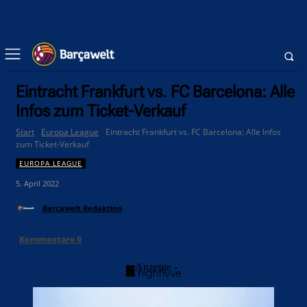
Eintracht Frankfurt vs. FC Barcelona: Alle
Infos zum Ticket-Verkauf
Start
Europa League
Eintracht Frankfurt vs. FC Barcelona: Alle Infos
zum Ticket-Verkauf
EUROPA LEAGUE
5. April 2022
Barçawelt Redaktion
Kommentare
0
- Anzeige -