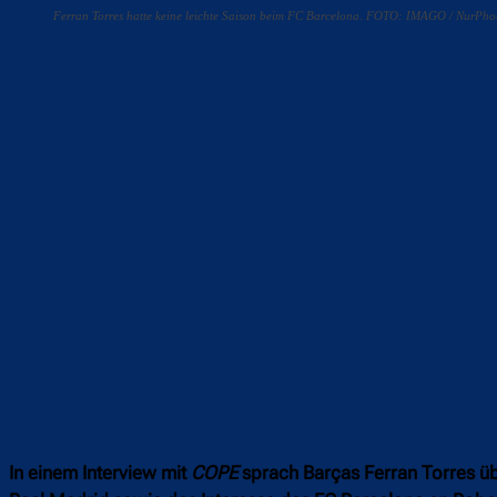
Ferran Torres hatte keine leichte Saison beim FC Barcelona. FOTO: IMAGO / NurPho
Teilen
F
In einem Interview mit
COPE
sprach Barças Ferran Torres üb