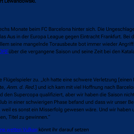
ert Lewandowski.
echs Monate beim FC Barcelona hinter sich. Die Ungeschlage
as Aus in der Europa League gegen Eintracht Frankfurt. Bei 
allem seine mangelnde Torausbeute bot immer wieder Angriff
OPE
über die vergangene Saison und seine Zeit bei den Katal
 Flügelspieler zu. „Ich hatte eine schwere Verletzung [einen 
te,
Anm. d. Red.
] und ich kam mit viel Hoffnung nach Barcel
en Supercopa qualifiziert, aber wir haben die Saison nicht 
Klub in einer schwierigen Phase befand und dass wir unser B
 weil es sonst ein Misserfolg gewesen wäre. Und wir haben un
en, Titel zu gewinnen.“
ine wetten Vulkan
könnt ihr darauf setzen