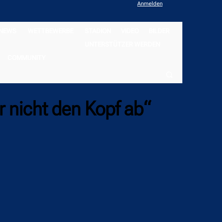
Anmelden
NEWS
WETTBEWERBE
STADION
VIDEO
BILDER
UNTERSTÜTZER WERDEN
COMMUNITY
r nicht den Kopf ab“