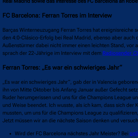
Real Madrid sowie das Interesse des FC Barcelona an Rob
FC Barcelona: Ferran Torres im Interview
Barças Winterneuzugang Ferran Torres hat ereignisreiche s
den 4:0-Clásico-Erfolg bei Real Madrid, ebenso aber auch d
Außenstürmer dabei nicht immer einen leichten Stand, vor 
sprach der 22-Jährige im Interview mit dem
Radiosender
C
Ferran Torres: „Es war ein schwieriges Jahr“
„Es war ein schwieriges Jahr“, gab der in Valencia geborene
ihn von Mitte Oktober bis Anfang Januar außer Gefecht setz
Ruder herumgerissen und uns für die Champions League und d
und Weise beendet. Ich wusste, als ich kam, dass sich der 
mussten, um uns für die Champions League zu qualifizieren,
Jetzt müssen wir an die nächste Saison denken und versuch
Wird der FC Barcelona nächstes Jahr Meister? Bei
onl