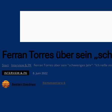
Ferran Torres über sein „sch
Start
Interview & PK
Ferran Torres über sein "schwieriges Jahr": "Ich reiße mir
INTERVIEW & PK
8. Juni 2022
Kommentare
6
Bastian Quednau