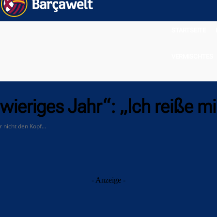
STARTSEITE
VERMISCHTES
wieriges Jahr“: „Ich reiße mi
 nicht den Kopf...
- Anzeige -