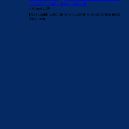
Mo
zu
Rodri-Transfer zu Real stockt: Jetzt mischt
auch Barcelona mit
6. August 2026
Ja das kommt auch noch dazu. Aber hey wer hätte gedacht,
dass wir all die Spieler in diesem Transferfenster holen.…
Clouds: Experte
zu
Rodri-Transfer zu Real stockt:
Jetzt mischt auch Barcelona mit
6. August 2026
Schwierig. Als absolute Notlösung muss man es vlt machen,
das weiss er und sein Agent dann auch und verlangen
dann…
FC_Barcelona1
zu
Rodri-Transfer zu Real stockt:
Jetzt mischt auch Barcelona mit
6. August 2026
Rodri wäre Masterclass von Deco. Dann wär auch noch
Geld für einen IV da, wenn Ferran geht. Und trotzdem
wird…
Clouds: Experte
zu
Rodri-Transfer zu Real stockt:
Jetzt mischt auch Barcelona mit
6. August 2026
Das stimmt, Geld für eine Stürmer wird sicherlich noch
übrig sein.