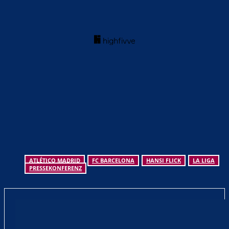
ATLÉTICO MADRID
FC BARCELONA
HANSI FLICK
LA LIGA
PRESSEKONFERENZ