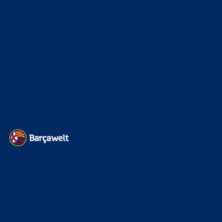
BILDERGALERIEN
Barça zurück im Camp Nou: Der große Comeback-Tag in Bildern
22. November 2025
Heim und auswärts: Das sollen die Trikots von Barça für die Saison
2025/26 sein
6. Januar 2025
WEITERE KATEGORIEN
News
4692
xTop News
4117
La Liga
3264
Champions League
1112
Interview & PK
888
Sonstiges
675
Kader
626
Transfermarkt
600