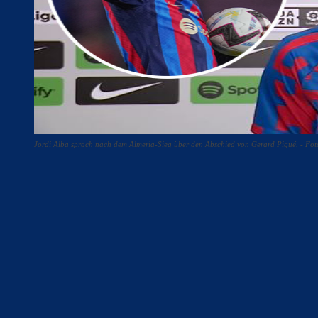
Jordi Alba sprach nach dem Almeria-Sieg über den Abschied von Gerard Piqué. - Fo
Teilen
F