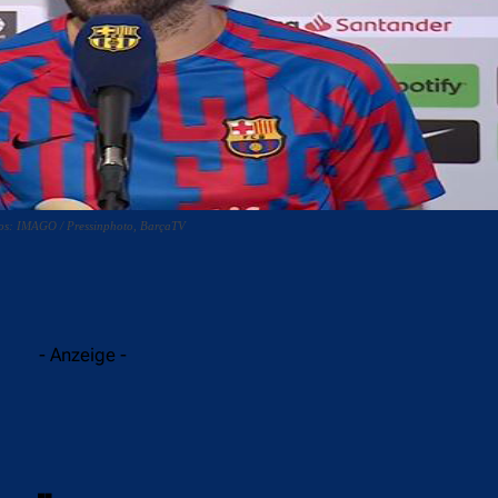
tos: IMAGO / Pressinphoto, BarçaTV
acebook
Twitter
WhatsApp
- Anzeige -