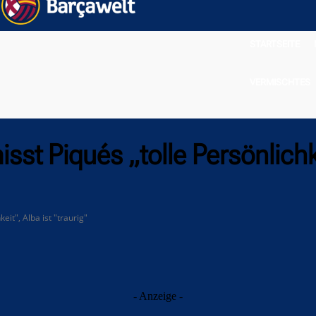
STARTSEITE
VERMISCHTES
st Piqués „tolle Persönlichke
it", Alba ist "traurig"
- Anzeige -