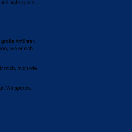
 ich nicht spiele…
r große Anführer.
hön, wie er sich
für mich, mich wie
ut. Wir spüren,