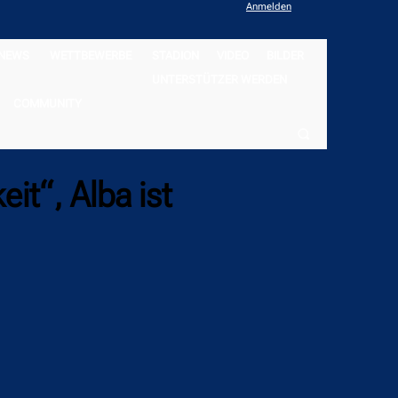
Anmelden
NEWS
WETTBEWERBE
STADION
VIDEO
BILDER
UNTERSTÜTZER WERDEN
COMMUNITY
it“, Alba ist