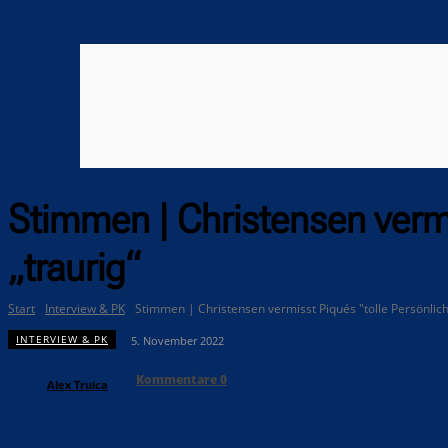
Stimmen | Christensen vermis
„traurig“
Start
Interview & PK
Stimmen | Christensen vermisst Piqués "tolle Persönlichke
INTERVIEW & PK
5. November 2022
Kommentare
0
Alex Truica