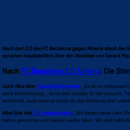
Nach dem 2:0 des FC Barcelona gegen Almeria stand das Sp
sprachen hauptsächlich über den Abschied von Gerard Piq
Nach
FC Barcelona 2:0 Almeria
: Die St
Jordi Alba über
Piqués Karriereende
: „Es ist ein seltsames
seine Entscheidung… es ist sehr schade. Er hat versucht, T
emotional, auch wenn er sonst vor den Kameras eher unterkü
Alba über das
2:0 gegen Almeria
:
„Wir hatten heute viele Ch
haben gewonnen und bleiben weiter oben. Wir sind zufried