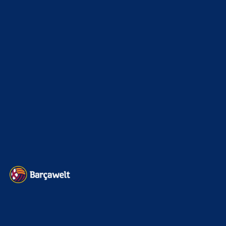
auf 140 Millionen Euro…
Mo
zu
Rodri-Transfer zu Real stockt: Jetzt mischt
auch Barcelona mit
6. August 2026
Das kannste sowas von vergessen. Gala wird ihn nicht unter
120mio gehen lassen.
BILDERGALERIEN
Barça zurück im Camp Nou: Der große Comeback-Tag in Bildern
22. November 2025
Heim und auswärts: Das sollen die Trikots von Barça für die Saison
2025/26 sein
6. Januar 2025
WEITERE KATEGORIEN
News
4692
xTop News
4117
La Liga
3264