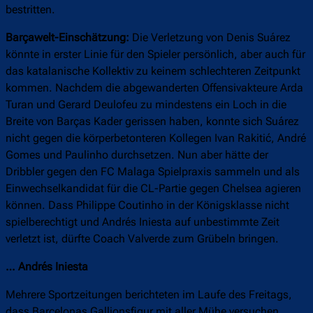
bestritten.
Barçawelt-Einschätzung:
Die Verletzung von Denis Suárez
könnte in erster Linie für den Spieler persönlich, aber auch für
das katalanische Kollektiv zu keinem schlechteren Zeitpunkt
kommen. Nachdem die abgewanderten Offensivakteure Arda
Turan und Gerard Deulofeu zu mindestens ein Loch in die
Breite von Barças Kader gerissen haben, konnte sich Suárez
nicht gegen die körperbetonteren Kollegen Ivan Rakitić, André
Gomes und Paulinho durchsetzen. Nun aber hätte der
Dribbler gegen den FC Malaga Spielpraxis sammeln und als
Einwechselkandidat für die CL-Partie gegen Chelsea agieren
können. Dass Philippe Coutinho in der Königsklasse nicht
spielberechtigt und Andrés Iniesta auf unbestimmte Zeit
verletzt ist, dürfte Coach Valverde zum Grübeln bringen.
… Andrés Iniesta
Mehrere Sportzeitungen berichteten im Laufe des Freitags,
dass Barcelonas Gallionsfigur mit aller Mühe versuchen