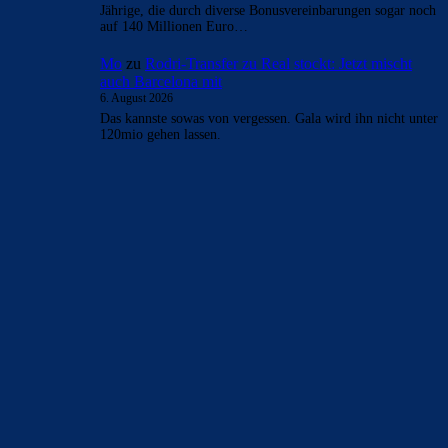
Mo
zu
Rodri-Transfer zu Real stockt: Jetzt mischt
auch Barcelona mit
6. August 2026
Bei Barca funktioniert kein klassischer 9er. Das hat man an
Lewandowski sehr gut gesehen. Wir brauchen einen
Stürmer der zocken…
Clouds: Experte
zu
Rodri-Transfer zu Real stockt:
Jetzt mischt auch Barcelona mit
6. August 2026
Wenn die es schaffen noch Alvarez über die Bühne zu
bringen… das wäre der wahrscheinlich beste
Transfersommer der Vereinsgeschichte. Cancelo…
DonQ
zu
Rodri-Transfer zu Real stockt: Jetzt mischt
auch Barcelona mit
6. August 2026
Rodri zu Barca, ich glaub ich spinn. Hab ja bereits während
der WM hier auf dem Formu geschrieben, das wäre…
Cule777
zu
Rodri-Transfer zu Real stockt: Jetzt
mischt auch Barcelona mit
6. August 2026
feste Ablöse von wohl 125 Millionen Euro für den 19-
Jährige, die durch diverse Bonusvereinbarungen sogar noch