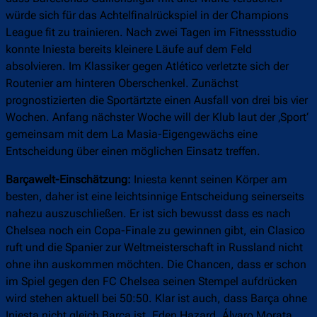
würde sich für das Achtelfinalrückspiel in der Champions
League fit zu trainieren. Nach zwei Tagen im Fitnessstudio
konnte Iniesta bereits kleinere Läufe auf dem Feld
absolvieren. Im Klassiker gegen Atlético verletzte sich der
Routenier am hinteren Oberschenkel. Zunächst
prognostizierten die Sportärtzte einen Ausfall von drei bis vier
Wochen. Anfang nächster Woche will der Klub laut der ‚Sport‘
gemeinsam mit dem La Masia-Eigengewächs eine
Entscheidung über einen möglichen Einsatz treffen.
Barçawelt-Einschätzung:
Iniesta kennt seinen Körper am
besten, daher ist eine leichtsinnige Entscheidung seinerseits
nahezu auszuschließen. Er ist sich bewusst dass es nach
Chelsea noch ein Copa-Finale zu gewinnen gibt, ein Clasico
ruft und die Spanier zur Weltmeisterschaft in Russland nicht
ohne ihn auskommen möchten. Die Chancen, dass er schon
im Spiel gegen den FC Chelsea seinen Stempel aufdrücken
wird stehen aktuell bei 50:50. Klar ist auch, dass Barça ohne
Iniesta nicht gleich Barça ist. Eden Hazard, Álvaro Morata