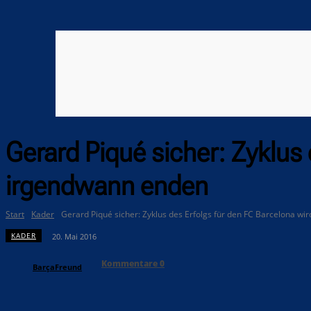
Gerard Piqué sicher: Zyklus 
irgendwann enden
Start
Kader
Gerard Piqué sicher: Zyklus des Erfolgs für den FC Barcelona wir
KADER
20. Mai 2016
Kommentare
0
BarçaFreund