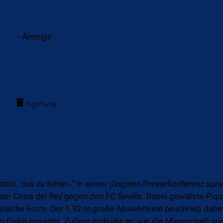
acebook
Twitter
WhatsApp
- Anzeige -
d stolz, das zu fühlen.“ In seiner jüngsten Pressekonferenz sp
 der Copa del Rey gegen den FC Sevilla. Dabei gewährte Piqu
rsönliche Form. Der 1,92 m große Abwehrhüne beschrieb dab
Pokal erwartet. Zudem enthüllte er, wie die Mannschaft aus