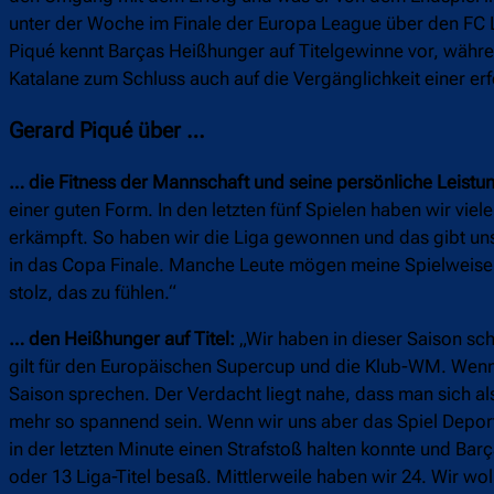
unter der Woche im Finale der Europa League über den FC L
Piqué kennt Barças Heißhunger auf Titelgewinne vor, währ
Katalane zum Schluss auch auf die Vergänglichkeit einer erf
Gerard Piqué über …
… die Fitness der Mannschaft und seine persönliche Leistu
einer guten Form. In den letzten fünf Spielen haben wir vi
erkämpft. So haben wir die Liga gewonnen und das gibt u
in das Copa Finale. Manche Leute mögen meine Spielweise, m
stolz, das zu fühlen.“
… den Heißhunger auf Titel:
„Wir haben in dieser Saison scho
gilt für den Europäischen Supercup und die Klub-WM. Wenn w
Saison sprechen. Der Verdacht liegt nahe, dass man sich a
mehr so spannend sein. Wenn wir uns aber das Spiel Deport
in der letzten Minute einen Strafstoß halten konnte und Bar
oder 13 Liga-Titel besaß. Mittlerweile haben wir 24. Wir wol