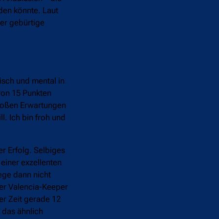
den könnte. Laut
er gebürtige
isch und mental in
von 15 Punkten
großen Erwartungen
. Ich bin froh und
er Erfolg. Selbiges
einer exzellenten
ege dann nicht
der Valencia-Keeper
er Zeit gerade 12
s das ähnlich