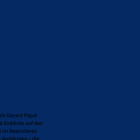
rach Gerard Piqué
é Einblicke auf den
ei im Besonderen
 Andalusien – die