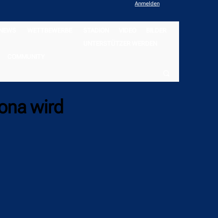
Anmelden
NEWS
WETTBEWERBE
STADION
VIDEO
BILDER
UNTERSTÜTZER WERDEN
COMMUNITY
lona wird