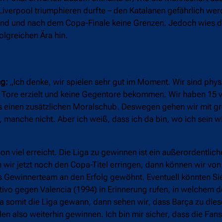
iverpool triumphieren durfte – den Katalanen gefährlich wer
end und nach dem Copa-Finale keine Grenzen. Jedoch wies d
olgreichen Ära hin.
ng:
„Ich denke, wir spielen sehr gut im Moment. Wir sind phys
ele Tore erzielt und keine Gegentore bekommen. Wir haben 15 
ns einen zusätzlichen Moralschub. Deswegen gehen wir mit 
anche nicht. Aber ich weiß, dass ich da bin, wo ich sein will
n viel erreicht. Die Liga zu gewinnen ist ein außerordentlich
ir jetzt noch den Copa-Titel erringen, dann können wir von 
ls Gewinnerteam an den Erfolg gewöhnt. Eventuell könnten Si
ivo gegen Valencia (1994) in Erinnerung rufen, in welchem 
ça somit die Liga gewann, dann sehen wir, dass Barça zu dies
len also weiterhin gewinnen. Ich bin mir sicher, dass die Fan