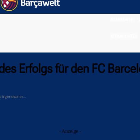
STARTSEITE
VERMISCHTES
des Erfolgs für den FC Barce
d irgendwann...
- Anzeige -