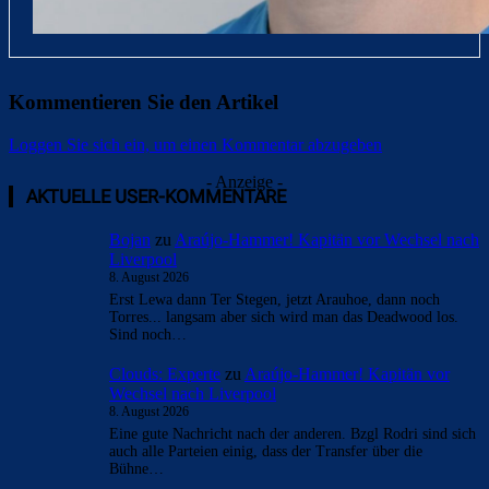
Kommentieren Sie den Artikel
Loggen Sie sich ein, um einen Kommentar abzugeben
- Anzeige -
AKTUELLE USER-KOMMENTARE
Bojan
zu
Araújo-Hammer! Kapitän vor Wechsel nach
Liverpool
8. August 2026
Erst Lewa dann Ter Stegen, jetzt Arauhoe, dann noch
Torres... langsam aber sich wird man das Deadwood los.
Sind noch…
Clouds: Experte
zu
Araújo-Hammer! Kapitän vor
Wechsel nach Liverpool
8. August 2026
Eine gute Nachricht nach der anderen. Bzgl Rodri sind sich
auch alle Parteien einig, dass der Transfer über die
Bühne…