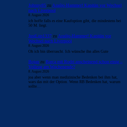
Johnny85
zu
Araújo-Hammer! Kapitän vor Wechsel
nach Liverpool
8. August 2026
ich hoffe falls es eine Kaufoption gibt, die mindestens bei
50 M. liegt.
JustLup1337
zu
Araújo-Hammer! Kapitän vor
Wechsel nach Liverpool
8. August 2026
Oh ich bin überrascht. Ich wünsche ihn alles Gute
Bojan
zu
Barça mit Rodri anscheinend schon einig –
Vollzug am Wochenende?
8. August 2026
joa aber wenn man medizinische Bedenken bei ihm hat,
wars das mit der Option. Wenn RB Bedenken hat, warum
sollte…
BILDERGALERIEN
Barça zurück im Camp Nou: Der große Comeback-Tag in Bildern
22. November 2025