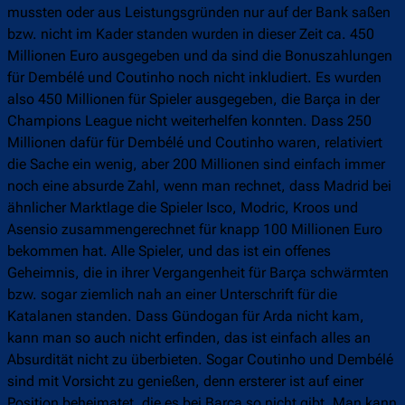
mussten oder aus Leistungsgründen nur auf der Bank saßen
bzw. nicht im Kader standen wurden in dieser Zeit ca. 450
Millionen Euro ausgegeben und da sind die Bonuszahlungen
für Dembélé und Coutinho noch nicht inkludiert. Es wurden
also 450 Millionen für Spieler ausgegeben, die Barça in der
Champions League nicht weiterhelfen konnten. Dass 250
Millionen dafür für Dembélé und Coutinho waren, relativiert
die Sache ein wenig, aber 200 Millionen sind einfach immer
noch eine absurde Zahl, wenn man rechnet, dass Madrid bei
ähnlicher Marktlage die Spieler Isco, Modric, Kroos und
Asensio zusammengerechnet für knapp 100 Millionen Euro
bekommen hat. Alle Spieler, und das ist ein offenes
Geheimnis, die in ihrer Vergangenheit für Barça schwärmten
bzw. sogar ziemlich nah an einer Unterschrift für die
Katalanen standen. Dass Gündogan für Arda nicht kam,
kann man so auch nicht erfinden, das ist einfach alles an
Absurdität nicht zu überbieten. Sogar Coutinho und Dembélé
sind mit Vorsicht zu genießen, denn ersterer ist auf einer
Position beheimatet, die es bei Barça so nicht gibt. Man kann