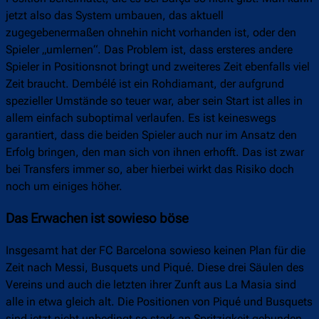
jetzt also das System umbauen, das aktuell
zugegebenermaßen ohnehin nicht vorhanden ist, oder den
Spieler „umlernen“. Das Problem ist, dass ersteres andere
Spieler in Positionsnot bringt und zweiteres Zeit ebenfalls viel
Zeit braucht. Dembélé ist ein Rohdiamant, der aufgrund
spezieller Umstände so teuer war, aber sein Start ist alles in
allem einfach suboptimal verlaufen. Es ist keineswegs
garantiert, dass die beiden Spieler auch nur im Ansatz den
Erfolg bringen, den man sich von ihnen erhofft. Das ist zwar
bei Transfers immer so, aber hierbei wirkt das Risiko doch
noch um einiges höher.
Das Erwachen ist sowieso böse
Insgesamt hat der FC Barcelona sowieso keinen Plan für die
Zeit nach Messi, Busquets und Piqué. Diese drei Säulen des
Vereins und auch die letzten ihrer Zunft aus La Masia sind
alle in etwa gleich alt. Die Positionen von Piqué und Busquets
sind jetzt nicht unbedingt so stark an Spritzigkeit gebunden