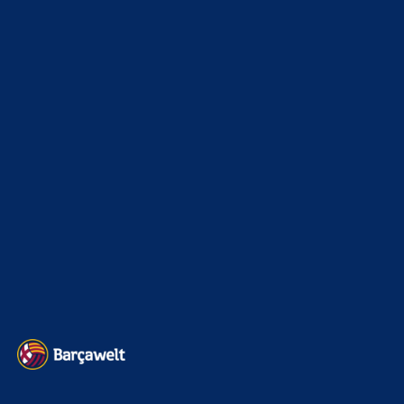
xTop News
4124
La Liga
3264
Champions League
1112
Interview & PK
888
Sonstiges
675
Kader
626
Transfermarkt
605
Impressum
Datenschutz
Kontakt