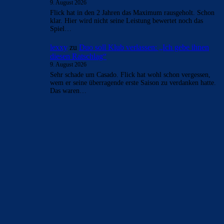
9. August 2026
Flick hat in den 2 Jahren das Maximum rausgeholt. Schon
klar. Hier wird nicht seine Leistung bewertet noch das
Spiel…
lexxy
zu
Duo soll Klub verlassen: „Ich gebe ihnen
diesen Ratschlag“
9. August 2026
Sehr schade um Casado. Flick hat wohl schon vergessen,
wem er seine überragende erste Saison zu verdanken hatte.
Das waren…
BILDERGALERIEN
Barça zurück im Camp Nou: Der große Comeback-Tag in Bildern
22. November 2025
Heim und auswärts: Das sollen die Trikots von Barça für die Saison
2025/26 sein
6. Januar 2025
WEITERE KATEGORIEN
News
4697