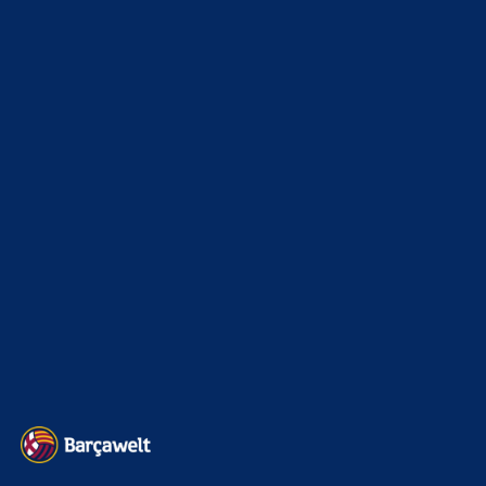
9. August 2026
fragen wir FC_Barsi1 damit er uns wieder mit seinem
Ballwissen erleuchten kann! Der wird aber schon im Bett
sein und…
Mo
zu
Ferran Torres entscheidet sich offenbar für
PSG
8. August 2026
Meinetwegen dann das davor. Mit den richtigen Spielern
hat es nichts Merhi funktioniert. Sobald ein araujo drin war
oder Raphinha…
BILDERGALERIEN
Barça zurück im Camp Nou: Der große Comeback-Tag in Bildern
22. November 2025
Heim und auswärts: Das sollen die Trikots von Barça für die Saison
2025/26 sein
6. Januar 2025
WEITERE KATEGORIEN
News
4697