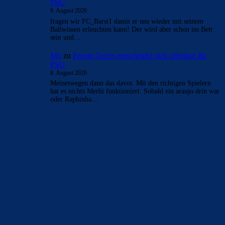
- Anzeige -
AKTUELLE USER-KOMMENTARE
CulersTony
zu
Duo soll Klub verlassen: „Ich gebe
ihnen diesen Ratschlag“
9. August 2026
Finde es fair vom Verein, den Spielern reinen Wein
einzuschenken
CulersTony
zu
Araújo hat sich bei Barça
verabschiedet: „Er will etwas Neues machen“
9. August 2026
Generell frage ich mich, ob die Zahlen welche veröffentlich
werden, der Wahrheit entsprechen. Bei einer AG wohl am
ehesten. Die…
Rivaldo78
zu
Araújo hat sich bei Barça
verabschiedet: „Er will etwas Neues machen“
9. August 2026
was hat Araujo bei uns so verdient.
Bojan
zu
Ferran Torres entscheidet sich offenbar für
PSG