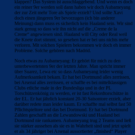
klappen? Das System ist ausschlaggebend. Und wenn es doch
ein reiner 9er werden soll dann haben wir doch Aubameyang
der zur Zeit mehr Tore als Spiele erzielt? Und sollte Xavi
doch einen jüngeren 9er bevorzugen (ich bin anderer
Meinung) dann muss es sicherlich kein Haaland sein. Wir sind
stark genug so dass wir ihn nicht auf die „Creme de la
Creme“ angewiesen sind. Haaland will City oder Real weil
die Knete dort stimmt, so gesehen hat er bei uns nichts mehr
verloren. Mit solchen Spielern bekommen wir doch eh immer
Probleme. Solche gehören nach Madrid.
Noch etwas zu Aubameyang: Er gehört für mich zu den
unterbewertetsten 9er der letzten Jahre. Man spricht immer
über Suarez, Lewa etc so dass Aubameyang leider wenig
Aufmerksamkeit bekam. Er hat bei Dortmund alles zerrissen,
bei Arsenal alles zerrissen, er schaffte es bei mittelklassigen
Clubs etliche male in der Bundesliga und in der PL
Torschützenkönig zu werden, er ist fast Rekordtorschütze in
der EL. Er hat jährlich konstant 20-30 Saisontore erzielt, aber
darüber redete man leider kaum. Er schaffte mal selbst fast 50
Pflichtspieltore und das bei Dortmund. Er hat bei Dortmund
Zahlen geschafft an die Lewandowski und Haaland bei
Dortmund nie rankamen. Aubameyang trug 2 Teams und ließ
sie stärker aussehen als sie es in Wahrheit sind und jetzt spielt
er als 34 jähriger bei Arsenal aussortierter „finished“ Player