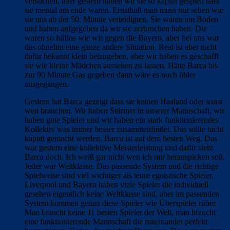
versuchen, aber gestern haben wir sie so kaputt gespielt dass
sie mental am ende waren. Ernsthaft man muss nur sehen wie
sie uns ab der 50. Minute verteidigten. Sie waren am Boden
und haben aufgegeben da wir sie zerbrochen haben. Die
waren so hilflos wie wir gegen die Bayern, aber bei uns war
das ohnehin eine ganze andere Situation. Real ist aber nicht
dafür bekannt klein beizugeben, aber wir haben es geschafft
sie wie kleine Mädchen aussehen zu lassen. Hätte Barca bis
zur 90 Minute Gas gegeben dann wäre es noch übler
ausgegangen.
Gestern hat Barca gezeigt dass sie keinen Haaland oder sonst
wen brauchen. Wir haben Stürmer in unserer Mannschaft, wir
haben gute Spieler und wir haben ein stark funktionierendes
Kollektiv was immer besser zusammenfindet. Das sollte nicht
kaputt gemacht werden. Barca ist auf dem besten Weg. Das
war gestern eine kollektive Meisterleistung und dafür steht
Barca doch. Ich weiß gar nicht wen ich mir herauspicken soll.
Jeder war Weltklasse. Das passende System und die richtige
Spielweise sind viel wichtiger als teure egoistische Spieler.
Liverpool und Bayern haben viele Spieler die individuell
gesehen eigentlich keine Weltklasse sind, aber im passenden
System kommen genau diese Spieler wie Überspieler rüber.
Man braucht keine 11 besten Spieler der Welt, man braucht
eine funktionierende Mannschaft die miteinander perfekt