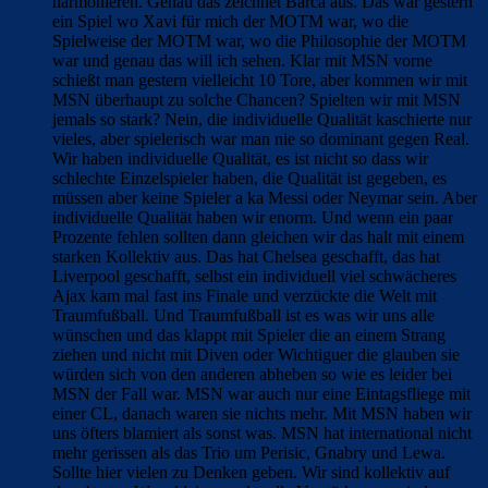
harmonieren. Genau das zeichnet Barca aus. Das war gestern
ein Spiel wo Xavi für mich der MOTM war, wo die
Spielweise der MOTM war, wo die Philosophie der MOTM
war und genau das will ich sehen. Klar mit MSN vorne
schießt man gestern vielleicht 10 Tore, aber kommen wir mit
MSN überhaupt zu solche Chancen? Spielten wir mit MSN
jemals so stark? Nein, die individuelle Qualität kaschierte nur
vieles, aber spielerisch war man nie so dominant gegen Real.
Wir haben individuelle Qualität, es ist nicht so dass wir
schlechte Einzelspieler haben, die Qualität ist gegeben, es
müssen aber keine Spieler a ka Messi oder Neymar sein. Aber
individuelle Qualität haben wir enorm. Und wenn ein paar
Prozente fehlen sollten dann gleichen wir das halt mit einem
starken Kollektiv aus. Das hat Chelsea geschafft, das hat
Liverpool geschafft, selbst ein individuell viel schwächeres
Ajax kam mal fast ins Finale und verzückte die Welt mit
Traumfußball. Und Traumfußball ist es was wir uns alle
wünschen und das klappt mit Spieler die an einem Strang
ziehen und nicht mit Diven oder Wichtiguer die glauben sie
würden sich von den anderen abheben so wie es leider bei
MSN der Fall war. MSN war auch nur eine Eintagsfliege mit
einer CL, danach waren sie nichts mehr. Mit MSN haben wir
uns öfters blamiert als sonst was. MSN hat international nicht
mehr gerissen als das Trio um Perisic, Gnabry und Lewa.
Sollte hier vielen zu Denken geben. Wir sind kollektiv auf