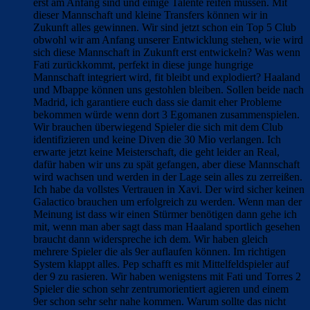
erst am Anfang sind und einige Talente reifen müssen. Mit
dieser Mannschaft und kleine Transfers können wir in
Zukunft alles gewinnen. Wir sind jetzt schon ein Top 5 Club
obwohl wir am Anfang unserer Entwicklung stehen, wie wird
sich diese Mannschaft in Zukunft erst entwickeln? Was wenn
Fati zurückkommt, perfekt in diese junge hungrige
Mannschaft integriert wird, fit bleibt und explodiert? Haaland
und Mbappe können uns gestohlen bleiben. Sollen beide nach
Madrid, ich garantiere euch dass sie damit eher Probleme
bekommen würde wenn dort 3 Egomanen zusammenspielen.
Wir brauchen überwiegend Spieler die sich mit dem Club
identifizieren und keine Diven die 30 Mio verlangen. Ich
erwarte jetzt keine Meisterschaft, die geht leider an Real,
dafür haben wir uns zu spät gefangen, aber diese Mannschaft
wird wachsen und werden in der Lage sein alles zu zerreißen.
Ich habe da vollstes Vertrauen in Xavi. Der wird sicher keinen
Galactico brauchen um erfolgreich zu werden. Wenn man der
Meinung ist dass wir einen Stürmer benötigen dann gehe ich
mit, wenn man aber sagt dass man Haaland sportlich gesehen
braucht dann widerspreche ich dem. Wir haben gleich
mehrere Spieler die als 9er auflaufen können. Im richtigen
System klappt alles. Pep schafft es mit Mittelfeldspieler auf
der 9 zu rasieren. Wir haben wenigstens mit Fati und Torres 2
Spieler die schon sehr zentrumorientiert agieren und einem
9er schon sehr sehr nahe kommen. Warum sollte das nicht