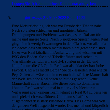
Loggen Sie sich ein, um einen Kommentar abzugeben
fati_araujo
21. März 2022 Beim 14:25
Eine Meisterleistung, ich war vor Freude den Tränen nahe.
Nach so vielen schlechten und unruhigen Jahren,
Demütigungen und Probleme war das gestern Balsam für
meine und unsere Seele. Nach 6 sieglosen Spielen gegen Real
ging ich mit wenig Erwartungen in den Clasico, vor allem da
ich dachte dass wir ihnen mental noch nicht gewachsen sind.
Dazu war Real kürzlich im Aufschwung und wischten mit
PSG den Boden. Sie sind Tabellenführer und stehen im
Viertelfinale der CL, wir sind 3/4, spielen in der EL und
kämpfen um die CL Quali. Real war also klar der haushohe
Favorit. Und was macht Barca? Sie deklassierten Real wie zu
Peps Zeiten als wäre man immer noch die stärkste Mannschaft
der Welt. Ich habe Real selten so hilflos gesehen. Keine
Mannschaft außer Barca hätte dieses Real so dominieren
können. Real war schon mal in einer viel schlechteren
Verfassung aber keinem Team gelang es Real 0:4 zu besiegen
und spielerisch vorzuführen. Und dann schafft es
ausgerechnet dass stark kriselnde Barca. Das Barca was von
der ganzen Welt ausgelacht wurde. Das mental und körperlich
kaputte, nicht eingespielte und noch so unerfahrene Barca.