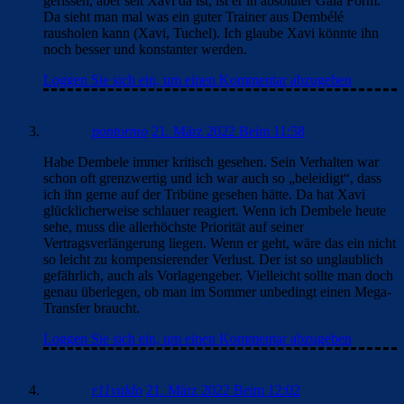
gerissen, aber seit Xavi da ist, ist er in absoluter Gala Form.
Da sieht man mal was ein guter Trainer aus Dembélé
rausholen kann (Xavi, Tuchel). Ich glaube Xavi könnte ihn
noch besser und konstanter werden.
Loggen Sie sich ein, um einen Kommentar abzugeben
pontormo
21. März 2022 Beim 11:58
Habe Dembele immer kritisch gesehen. Sein Verhalten war
schon oft grenzwertig und ich war auch so „beleidigt“, dass
ich ihn gerne auf der Tribüne gesehen hätte. Da hat Xavi
glücklicherweise schlauer reagiert. Wenn ich Dembele heute
sehe, muss die allerhöchste Priorität auf seiner
Vertragsverlängerung liegen. Wenn er geht, wäre das ein nicht
so leicht zu kompensierender Verlust. Der ist so unglaublich
gefährlich, auch als Vorlagengeber. Vielleicht sollte man doch
genau überlegen, ob man im Sommer unbedingt einen Mega-
Transfer braucht.
Loggen Sie sich ein, um einen Kommentar abzugeben
r11valdo
21. März 2022 Beim 12:02