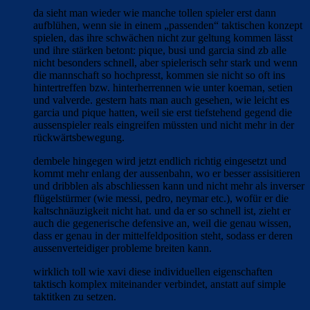
da sieht man wieder wie manche tollen spieler erst dann
aufblühen, wenn sie in einem „passenden“ taktischen konzept
spielen, das ihre schwächen nicht zur geltung kommen lässt
und ihre stärken betont: pique, busi und garcia sind zb alle
nicht besonders schnell, aber spielerisch sehr stark und wenn
die mannschaft so hochpresst, kommen sie nicht so oft ins
hintertreffen bzw. hinterherrennen wie unter koeman, setien
und valverde. gestern hats man auch gesehen, wie leicht es
garcia und pique hatten, weil sie erst tiefstehend gegend die
aussenspieler reals eingreifen müssten und nicht mehr in der
rückwärtsbewegung.
dembele hingegen wird jetzt endlich richtig eingesetzt und
kommt mehr enlang der aussenbahn, wo er besser assisitieren
und dribblen als abschliessen kann und nicht mehr als inverser
flügelstürmer (wie messi, pedro, neymar etc.), wofür er die
kaltschnäuzigkeit nicht hat. und da er so schnell ist, zieht er
auch die gegenerische defensive an, weil die genau wissen,
dass er genau in der mittelfeldposition steht, sodass er deren
aussenverteidiger probleme breiten kann.
wirklich toll wie xavi diese individuellen eigenschaften
taktisch komplex miteinander verbindet, anstatt auf simple
taktitken zu setzen.