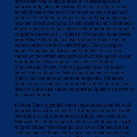
dem besten Weg, kleine punktuelle Verstärkungen sind
natürlich nötig, aber die gestrige Partie hat gezeigt dass wir
keinen Haaland oder sonst wen brauchen und wir uns auch
nicht vor Real fürchten müssen wenn sie Mbappe, Haaland
oder den Osterhasen holen. Es zählt mehr als nur individuelle
Künstler und eine Mannschaft besteht ohnehin nicht nur aus 3
Angreifer sondern aus 11 Spielern. Ich brauche keine teuren
populistische Marketing Transfers sondern Spieler die uns
mannschaftlich wirklich weiterbringen. Und das zeigen
gerade Aubameyang, Torres und Dembele. Also warum
sollten wir sie einfach austauschen obwohl sie gerade so gut
funktionieren? Was bringt uns das außer Marketing
Schwachsinn? Nichts. Jeder hat gesehen dass wir keinen
teuren Spieler brauchen. Wenn dann brauchen diese teure
Spieler uns aber ganz sicher nicht umgekehrt. Wir haben
nämlich die passenden starken Spieler und ich bin mir sicher
dass der Markt auch starke und günstige Spieler die perfekt zu
uns passen hergibt.
Ich hatte Barca eigentlich schon abgeschrieben und ich weiß
natürlich dass wir noch kein CL Kandidat sind und ich weiß
ebenfalls dass ich sehr euphorisch klinge, aber wenn diese
Mannschaft es hinbekommt Real 0:4 zu demütigen der wird
mit paar kleinen Verstärkungen und etwas Zeit bald um alle
Titel mitspielen können. Man muss noch bedenken dass wir