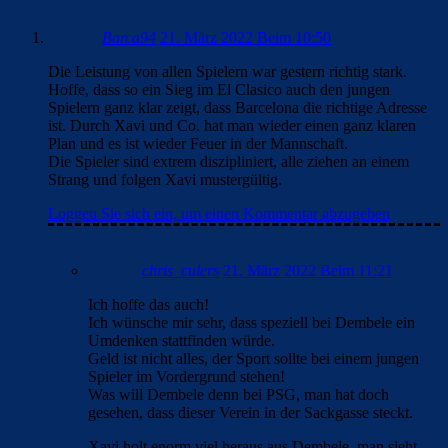
Barca94
21. März 2022 Beim 10:50
Die Leistung von allen Spielern war gestern richtig stark.
Hoffe, dass so ein Sieg im El Clasico auch den jungen
Spielern ganz klar zeigt, dass Barcelona die richtige Adresse
ist. Durch Xavi und Co. hat man wieder einen ganz klaren
Plan und es ist wieder Feuer in der Mannschaft.
Die Spieler sind extrem diszipliniert, alle ziehen an einem
Strang und folgen Xavi mustergültig.
Loggen Sie sich ein, um einen Kommentar abzugeben
chris_culers
21. März 2022 Beim 11:21
Ich hoffe das auch!
Ich wünsche mir sehr, dass speziell bei Dembele ein
Umdenken stattfinden würde.
Geld ist nicht alles, der Sport sollte bei einem jungen
Spieler im Vordergrund stehen!
Was will Dembele denn bei PSG, man hat doch
gesehen, dass dieser Verein in der Sackgasse steckt.
Xavi holt enorm viel heraus aus Dembele, man sieht