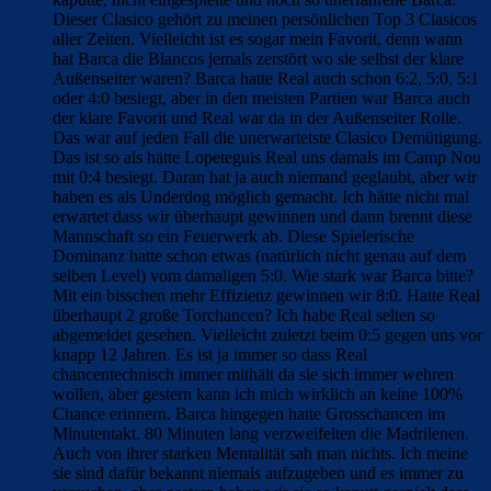
Dieser Clasico gehört zu meinen persönlichen Top 3 Clasicos
aller Zeiten. Vielleicht ist es sogar mein Favorit, denn wann
hat Barca die Blancos jemals zerstört wo sie selbst der klare
Außenseiter waren? Barca hatte Real auch schon 6:2, 5:0, 5:1
oder 4:0 besiegt, aber in den meisten Partien war Barca auch
der klare Favorit und Real war da in der Außenseiter Rolle.
Das war auf jeden Fall die unerwartetste Clasico Demütigung.
Das ist so als hätte Lopeteguis Real uns damals im Camp Nou
mit 0:4 besiegt. Daran hat ja auch niemand geglaubt, aber wir
haben es als Underdog möglich gemacht. Ich hätte nicht mal
erwartet dass wir überhaupt gewinnen und dann brennt diese
Mannschaft so ein Feuerwerk ab. Diese Spielerische
Dominanz hatte schon etwas (natürlich nicht genau auf dem
selben Level) vom damaligen 5:0. Wie stark war Barca bitte?
Mit ein bisschen mehr Effizienz gewinnen wir 8:0. Hatte Real
überhaupt 2 große Torchancen? Ich habe Real selten so
abgemeldet gesehen. Vielleicht zuletzt beim 0:5 gegen uns vor
knapp 12 Jahren. Es ist ja immer so dass Real
chancentechnisch immer mithält da sie sich immer wehren
wollen, aber gestern kann ich mich wirklich an keine 100%
Chance erinnern. Barca hingegen hatte Grosschancen im
Minutentakt. 80 Minuten lang verzweifelten die Madrilenen.
Auch von ihrer starken Mentalität sah man nichts. Ich meine
sie sind dafür bekannt niemals aufzugeben und es immer zu