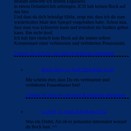
deshalb antworte ich deinen Ergüssen)
in einem Debattierclub anbringen. ICH hab keinen Bock auf
das hier.
Und dass du dich beleidigt fühlst, zeigt mir, dass ich dir zum
wiederholten Male den Spiegel vorgehalten habe. Schon klar,
dass man was kritisieren kann und trotzdem ins Stadion gehen
kann. Bin nicht doof.
Ich hab hier einfach kein Bock auf die immer selben
Kommentare einer verbissenen und verbitterten Pensionistin.
Loggen Sie sich ein, um einen Kommentar abzugeben
Barca-Biest
14. April 2024 Beim 14:35
Mir scheint eher, dass Du ein verbissener und
verbitterter Frauenhasser bist!
Loggen Sie sich ein, um einen Kommentar abzugeben
LeoLöli
15. April 2024 Beim 16:52
Was ein Dödel. Als ob es jemanden interessiert worauf
du Bock hast. ^^