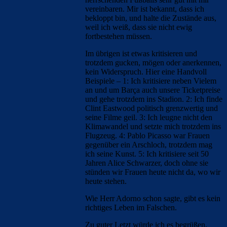
vereinbaren. Mir ist bekannt, dass ich
bekloppt bin, und halte die Zustände aus,
weil ich weiß, dass sie nicht ewig
fortbestehen müssen.
Im übrigen ist etwas kritisieren und
trotzdem gucken, mögen oder anerkennen,
kein Widerspruch. Hier eine Handvoll
Beispiele – 1: Ich kritisiere neben Vielem
an und um Barça auch unsere Ticketpreise
und gehe trotzdem ins Stadion. 2: Ich finde
Clint Eastwood politisch grenzwertig und
seine Filme geil. 3: Ich leugne nicht den
Klimawandel und setzte mich trotzdem ins
Flugzeug. 4: Pablo Picasso war Frauen
gegenüber ein Arschloch, trotzdem mag
ich seine Kunst. 5: Ich kritisiere seit 50
Jahren Alice Schwarzer, doch ohne sie
stünden wir Frauen heute nicht da, wo wir
heute stehen.
Wie Herr Adorno schon sagte, gibt es kein
richtiges Leben im Falschen.
Zu guter Letzt würde ich es begrüßen,