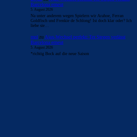
Barcelona erneut
5. August 2026
Na unter anderem wegen Spielern wir Arahoe, Ferran
Goldfisch und Frenkie de Schlong! Ist doch klar oder? Ich
liebe sie…
mnl
zu
Ajax-Wechsel perfekt: Ter Stegen verlässt
Barcelona erneut
5. August 2026
*richtig Bock auf die neue Saison
BILDERGALERIEN
Barça zurück im Camp Nou: Der große Comeback-Tag in Bildern
22. November 2025
Heim und auswärts: Das sollen die Trikots von Barça für die Saison
2025/26 sein
6. Januar 2025
WEITERE KATEGORIEN
News
4691