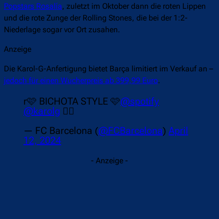
Popstars Rosalía
, zuletzt im Oktober dann die roten Lippen
und die rote Zunge der Rolling Stones, die bei der 1:2-
Niederlage sogar vor Ort zusahen.
Anzeige
Die Karol-G-Anfertigung bietet Barça limitiert im Verkauf an –
jedoch für einen Wucherpreis ab 399,99 Euro
.
r🩷 BICHOTA STYLE 🩷
@spotify
@karolg
🧜‍♀️
— FC Barcelona (
@FCBarcelona
)
April
12, 2024
- Anzeige -