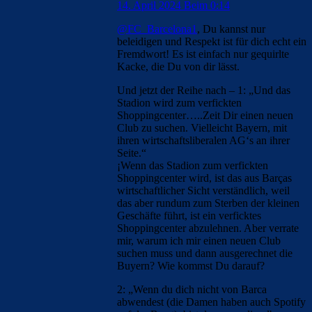
14. April 2024 Beim 0:14
@FC_Barcelona1
, Du kannst nur
beleidigen und Respekt ist für dich echt ein
Fremdwort! Es ist einfach nur gequirlte
Kacke, die Du von dir lässt.
Und jetzt der Reihe nach – 1: „Und das
Stadion wird zum verfickten
Shoppingcenter…..Zeit Dir einen neuen
Club zu suchen. Vielleicht Bayern, mit
ihren wirtschaftsliberalen AG‘s an ihrer
Seite.“
¡Wenn das Stadion zum verfickten
Shoppingcenter wird, ist das aus Barças
wirtschaftlicher Sicht verständlich, weil
das aber rundum zum Sterben der kleinen
Geschäfte führt, ist ein verficktes
Shoppingcenter abzulehnen. Aber verrate
mir, warum ich mir einen neuen Club
suchen muss und dann ausgerechnet die
Buyern? Wie kommst Du darauf?
2: „Wenn du dich nicht von Barca
abwendest (die Damen haben auch Spotify