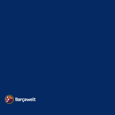
xTop News
4116
La Liga
3264
Champions League
1112
Interview & PK
888
Sonstiges
675
Kader
626
Transfermarkt
599
Impressum
Datenschutz
Kontakt