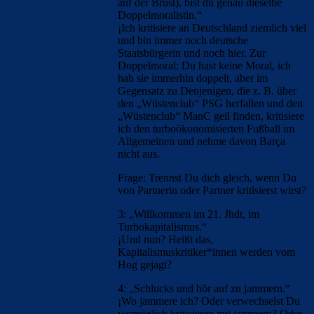
auf der Brust), bist du genau dieselbe
Doppelmoralistin.“
¡Ich kritisiere an Deutschland ziemlich viel
und bin immer noch deutsche
Staatsbürgerin und noch hier. Zur
Doppelmoral: Du hast keine Moral, ich
hab sie immerhin doppelt, aber im
Gegensatz zu Denjenigen, die z. B. über
den „Wüstenclub“ PSG herfallen und den
„Wüstenclub“ ManC geil finden, kritisiere
ich den turboökonomisierten Fußball im
Allgemeinen und nehme davon Barça
nicht aus.
Frage: Trennst Du dich gleich, wenn Du
von Partnerin oder Partner kritisierst wirst?
3: „Willkommen im 21. Jhdt, im
Turbokapitalismus.“
¡Und nun? Heißt das,
Kapitalismuskritiker*innen werden vom
Hog gejagt?
4: „Schlucks und hör auf zu jammern.“
¡Wo jammere ich? Oder verwechselst Du
womöglich kritisieren mit jammern? Oder