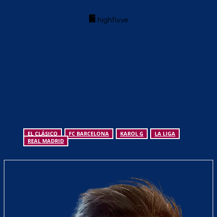
EL CLÁSICO
FC BARCELONA
KAROL G
LA LIGA
REAL MADRID