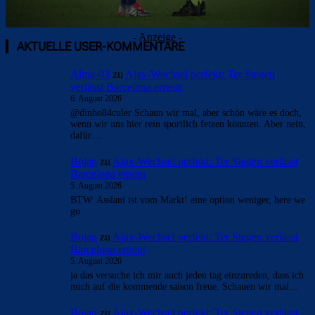
- Anzeige -
AKTUELLE USER-KOMMENTARE
Alma-03
zu
Ajax-Wechsel perfekt: Ter Stegen
verlässt Barcelona erneut
6. August 2026
@dinho84culer Schaun wir mal, aber schön wäre es doch,
wenn wir uns hier rein sportlich fetzen könnten. Aber nein,
dafür…
Bojan
zu
Ajax-Wechsel perfekt: Ter Stegen verlässt
Barcelona erneut
5. August 2026
BTW: Asslani ist vom Markt! eine option weniger, here we
go.
Bojan
zu
Ajax-Wechsel perfekt: Ter Stegen verlässt
Barcelona erneut
5. August 2026
ja das versuche ich mir auch jeden tag einzureden, dass ich
mich auf die kommende saison freue. Schauen wir mal…
Bojan
zu
Ajax-Wechsel perfekt: Ter Stegen verlässt