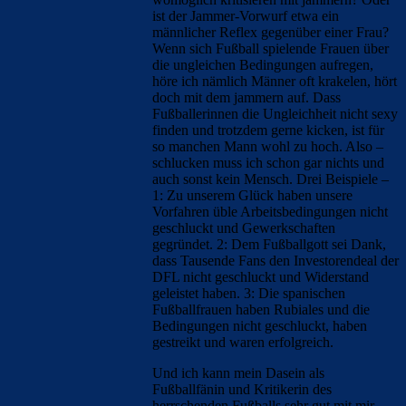
ist der Jammer-Vorwurf etwa ein
männlicher Reflex gegenüber einer Frau?
Wenn sich Fußball spielende Frauen über
die ungleichen Bedingungen aufregen,
höre ich nämlich Männer oft krakelen, hört
doch mit dem jammern auf. Dass
Fußballerinnen die Ungleichheit nicht sexy
finden und trotzdem gerne kicken, ist für
so manchen Mann wohl zu hoch. Also –
schlucken muss ich schon gar nichts und
auch sonst kein Mensch. Drei Beispiele –
1: Zu unserem Glück haben unsere
Vorfahren üble Arbeitsbedingungen nicht
geschluckt und Gewerkschaften
gegründet. 2: Dem Fußballgott sei Dank,
dass Tausende Fans den Investorendeal der
DFL nicht geschluckt und Widerstand
geleistet haben. 3: Die spanischen
Fußballfrauen haben Rubiales und die
Bedingungen nicht geschluckt, haben
gestreikt und waren erfolgreich.
Und ich kann mein Dasein als
Fußballfänin und Kritikerin des
herrschenden Fußballs sehr gut mit mir