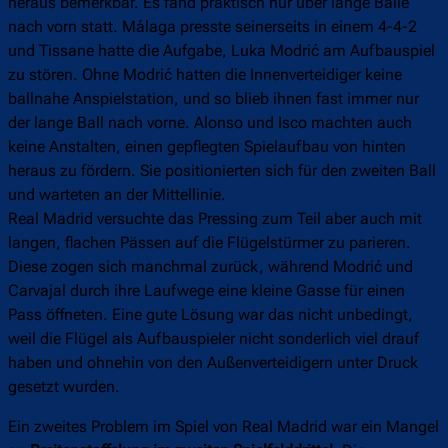
heraus bemerkbar. Es fand praktisch nur über lange Bälle
nach vorn statt. Málaga presste seinerseits in einem 4-4-2
und Tissane hatte die Aufgabe, Luka Modrić am Aufbauspiel
zu stören. Ohne Modrić hatten die Innenverteidiger keine
ballnahe Anspielstation, und so blieb ihnen fast immer nur
der lange Ball nach vorne. Alonso und Isco machten auch
keine Anstalten, einen gepflegten Spielaufbau von hinten
heraus zu fördern. Sie positionierten sich für den zweiten Ball
und warteten an der Mittellinie.
Real Madrid versuchte das Pressing zum Teil aber auch mit
langen, flachen Pässen auf die Flügelstürmer zu parieren.
Diese zogen sich manchmal zurück, während Modrić und
Carvajal durch ihre Laufwege eine kleine Gasse für einen
Pass öffneten. Eine gute Lösung war das nicht unbedingt,
weil die Flügel als Aufbauspieler nicht sonderlich viel drauf
haben und ohnehin von den Außenverteidigern unter Druck
gesetzt wurden.
Ein zweites Problem im Spiel von Real Madrid war ein Mangel