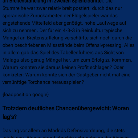
an
Breitenstaffelung im zweiten Spielfelddrittel
. Die
Sturmreihe war zwar relativ breit postiert, durch das nur
sporadische Zurückarbeiten der Flügelspieler war das
engstehende Mittelfeld aber genötigt, hohe Laufwege auf
sich zu nehmen. Der für ein 4-3-3 in Reinkultur typische
Mangel an Breitenstaffelung verschärfte sich noch durch die
oben beschriebenen Missstände beim Offensivpressing. Alles
in allem gab das Spiel des Tabellenführers aus Sicht von
Málaga also genug Mängel her, um zum Erfolg zu kommen.
Warum konnten sie daraus keinen Profit schlagen? Oder
konkreter: Warum konnte sich der Gastgeber nicht mal eine
vernünftige Torchance herausspielen?
{loadposition google}
Trotzdem deutliches Chancenübergewicht: Woran
lag’s?
Das lag vor allem an Madrids Defensivordnung, die stets
intakt war. Alonso stand ohnehin sehr nahe an der Abwehr