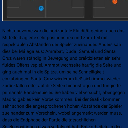
Nicht nur vorne war die horizontale Fluidität gering, auch das
Mittelfeld agierte sehr positionstreu und zum Teil mit
respektablen Abständen der Spieler zueinander. Anders sah
dies bei Málaga aus: Amrabat, Duda, Samuel und Santa
Cruz waren ständig in Bewegung und praktizierten ein sehr
fluides Offensivspiel. Amrabt wechselte häufig die Seite und
ging auch mal in die Spitze, um seine Schnelligkeit
einzubringen. Santa Cruz wiederum ließ sich immer wieder
zurückfallen oder auf die Seiten hinaustragen und fungierte
primär als Bandenspieler. Sie haben viel versucht, aber gegen
Madrid gab es kein Vorbeikommen. Bei der Grafik kommen
sehr schön die angesprochenen hohen Abstände der Spieler
zueinander zum Vorschein, wobei angemerkt werden muss,
dass die Endphase der Partie die tatsächlichen
Spielerpositionen etwas verfälscht hat. Bale arbeitete in den