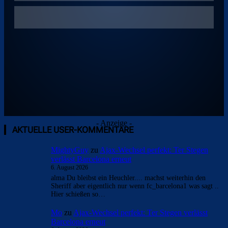
- Anzeige -
AKTUELLE USER-KOMMENTARE
MightyGuy
zu
Ajax-Wechsel perfekt: Ter Stegen
verlässt Barcelona erneut
6. August 2026
alma Du bleibst ein Heuchler.... machst weiterhin den
Sheriff aber eigentlich nur wenn fc_barcelona1 was sagt ..
Hier schießen so…
Mo
zu
Ajax-Wechsel perfekt: Ter Stegen verlässt
Barcelona erneut