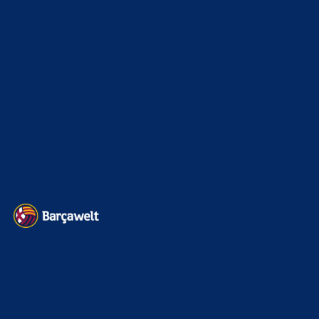
Sind noch…
BILDERGALERIEN
Barça zurück im Camp Nou: Der große Comeback-Tag in Bildern
22. November 2025
Heim und auswärts: Das sollen die Trikots von Barça für die Saison
2025/26 sein
6. Januar 2025
WEITERE KATEGORIEN
News
4694
xTop News
4119
La Liga
3264
Champions League
1112
Interview & PK
888
Sonstiges
675
Kader
626