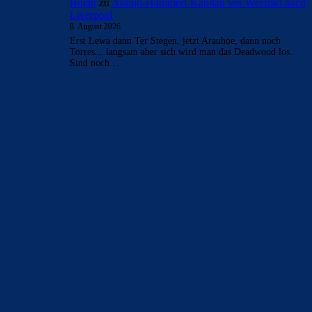
mnl
zu
Araújo-Hammer! Kapitän vor Wechsel nach
Liverpool
8. August 2026
Irgendwie schade, dass er geht. In seinen besten Zeiten war
er defensiv einfach unglaublich. Leider konnte er das
Niveau nicht…
CulersTony
zu
Araújo-Hammer! Kapitän vor
Wechsel nach Liverpool
8. August 2026
Bojan Arauhoe gröhl Ausgerechnet der Bierdeckel Zauberer
Fränkie wird Kapitän. Bitte sofort einen Kapitän
bestimmen. Es kann ja nicht nur…
CulersTony
zu
Barça mit Rodri anscheinend schon
einig – Vollzug am Wochenende?
8. August 2026
Asslani fehlt vorne. Wäre meine erste Wahl. Und günstig.
Ich kann mir gut vorstellen, dass Ronald in Liverpool seine
Kopfballstärke…
Bojan
zu
Araújo-Hammer! Kapitän vor Wechsel nach
Liverpool
8. August 2026
Erst Lewa dann Ter Stegen, jetzt Arauhoe, dann noch
Torres... langsam aber sich wird man das Deadwood los.