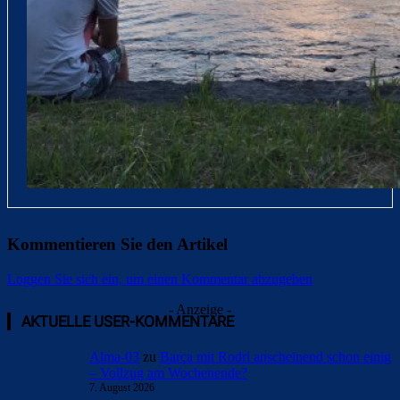
Kommentieren Sie den Artikel
Loggen Sie sich ein, um einen Kommentar abzugeben
- Anzeige -
AKTUELLE USER-KOMMENTARE
Alma-03
zu
Barça mit Rodri anscheinend schon einig
– Vollzug am Wochenende?
7. August 2026