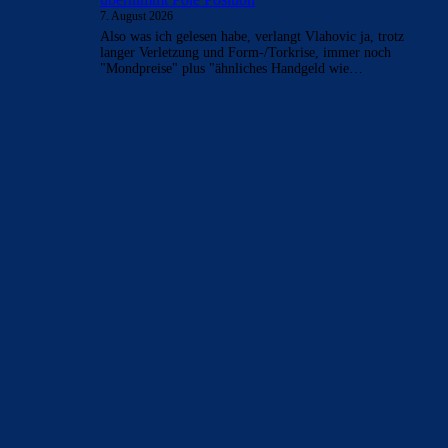
7. August 2026
Also was ich gelesen habe, verlangt Vlahovic ja, trotz
langer Verletzung und Form-/Torkrise, immer noch
"Mondpreise" plus "ähnliches Handgeld wie…
BILDERGALERIEN
Barça zurück im Camp Nou: Der große Comeback-Tag in Bildern
22. November 2025
Heim und auswärts: Das sollen die Trikots von Barça für die Saison
2025/26 sein
6. Januar 2025
WEITERE KATEGORIEN
News
4693
xTop News
4118
La Liga
3264
Champions League
1112
Interview & PK
888