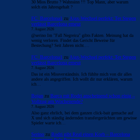
30 Mios Brutto ? Wahnsinn !!! Top Mann, aber warum
solch ein Jahresgehalt ?
FC_Barcelona1
zu
Ajax-Wechsel perfekt: Ter Stegen
verlässt Barcelona erneut
7. August 2026
@serino Im "Fall Negreira" gibts Fakten. Meinung hat da
wenig verloren. Findet das Gericht Beweise für
Bestechung? Seit Jahren nicht.…
FC_Barcelona1
zu
Ajax-Wechsel perfekt: Ter Stegen
verlässt Barcelona erneut
7. August 2026
Das ist ein Missverständnis. Ich fühlte mich von dir alles
andere als angegriffen. Ich wollt dir nur erklären, warum
ich…
Bojan
zu
Barça mit Rodri anscheinend schon einig –
Vollzug am Wochenende?
7. August 2026
Also ganz ehrlich, bei dem ganzen click-bait gemache auf
X und sich ständig ändernden transfergerüchten um gewisse
Spieler warte ich…
Serino
zu
Rodri gibt Real einen Korb – Barcelona
übernimmt Pole Position