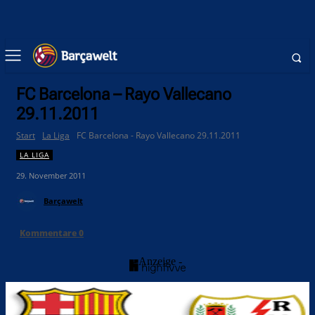
FC Barcelona – Rayo Vallecano
29.11.2011
Start
La Liga
FC Barcelona - Rayo Vallecano 29.11.2011
LA LIGA
29. November 2011
Barçawelt
Kommentare
0
- Anzeige -