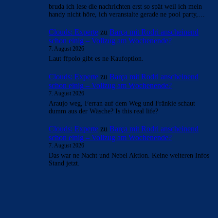
Liverpool übernimmt anscheinend auch 100% des
Gehalts… Deco Masterclass hahaha
Bojan
zu
Barça mit Rodri anscheinend schon einig –
Vollzug am Wochenende?
7. August 2026
bruda ich lese die nachrichten erst so spät weil ich mein
handy nicht höre, ich veranstalte gerade ne pool party,…
Clouds: Experte
zu
Barça mit Rodri anscheinend
schon einig – Vollzug am Wochenende?
7. August 2026
Laut ffpolo gibt es ne Kaufoption.
Clouds: Experte
zu
Barça mit Rodri anscheinend
schon einig – Vollzug am Wochenende?
7. August 2026
Araujo weg, Ferran auf dem Weg und Fränkie schaut
dumm aus der Wäsche? Is this real life?
Clouds: Experte
zu
Barça mit Rodri anscheinend
schon einig – Vollzug am Wochenende?
7. August 2026
Das war ne Nacht und Nebel Aktion. Keine weiteren Infos
Stand jetzt.