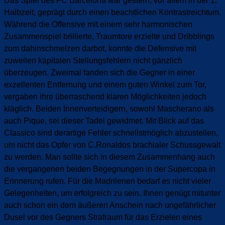
Das Spiel des FC Barcelona war gestern, vor allem in der 1.
Halbzeit, geprägt durch einen beachtlichen Kontrastreichtum.
Während die Offensive mit einem sehr harmonischen
Zusammenspiel brillierte, Traumtore erzielte und Dribblings
zum dahinschmelzen darbot, konnte die Defensive mit
zuweilen kapitalen Stellungsfehlern nicht gänzlich
überzeugen. Zweimal fanden sich die Gegner in einer
exzellenten Entfernung und einem guten Winkel zum Tor,
vergaben ihre überraschend klaren Möglichkeiten jedoch
kläglich. Beiden Innenverteidigern, sowohl Mascherano als
auch Pique, sei dieser Tadel gewidmet. Mit Blick auf das
Classico sind derartige Fehler schnellstmöglich abzustellen,
um nicht das Opfer von C.Ronaldos brachialer Schussgewalt
zu werden. Man sollte sich in diesem Zusammenhang auch
die vergangenen beiden Begegnungen in der Supercopa in
Erinnerung rufen. Für die Madrilenen bedarf es nicht vieler
Gelegenheiten, um erfolgreich zu sein. Ihnen genügt mitunter
auch schon ein dem äußeren Anschein nach ungefährlicher
Dusel vor des Gegners Strafraum für das Erzielen eines