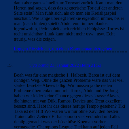
dann aber ganz schnell zum Torwart zurück. Kann man den
Herren mal sagen, dass das gegnerische Tor auf der anderen
Seite steht? Man fühlt sich, als ob man ein Kreisligaspiel
anschaut. Wie lange überlegt Frenkie eigentlich immer, bis er
man (nach hinten) spielt? Abde rennt immer planlos
irgendwohin, Pedri spielt auch reichlich Fehlpässe. Torres ist
recht unsichtbar. Luuk kann nicht mehr usw., usw. Echt
traurig, was die zeigen.
Loggen Sie sich ein, um einen Kommentar abzugeben
viva-barca
23. Januar 2022 Beim 21:53
Boah was für eine magische 1. Halbzeit. Barca ist auf dem
richtigen Weg. Ohne die ganzen Probleme wäre das viel viel
stärker besetzte Alaves fällig. Wir müssen ja die realen
Probleme überdenken und mit Torres, Abde und De Jong
haben wir leider keine Chance gegen dieses krasse Alaves,
die hinten mit van Dijk, Ramos, Davies und Trent exzellent
besetzt sind. Habt ihr das dieses heftige Tempo gesehen? Tiki
Taka ist der Hit! Wo wären wir nur ohne Xavi den besten
Trainer aller Zeiten? Er hat sooooo viel verändert und alles
richtig gemacht was der böse böse Koeman vorher
vermasselte. Champions League Titel kann auf jeden Fall