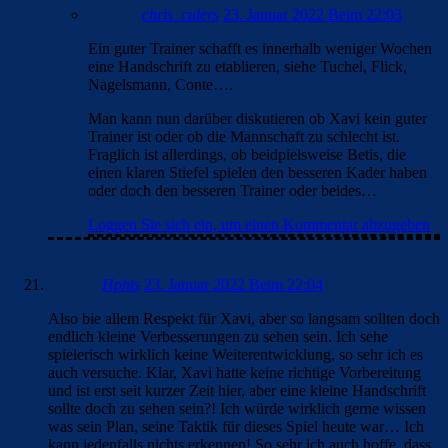
chris_culers
23. Januar 2022 Beim 22:03
Ein guter Trainer schafft es innerhalb weniger Wochen
eine Handschrift zu etablieren, siehe Tuchel, Flick,
Nagelsmann, Conte….
Man kann nun darüber diskutieren ob Xavi kein guter
Trainer ist oder ob die Mannschaft zu schlecht ist.
Fraglich ist allerdings, ob beidpielsweise Betis, die
einen klaren Stiefel spielen den besseren Kader haben
oder doch den besseren Trainer oder beides…
Loggen Sie sich ein, um einen Kommentar abzugeben
Hphts
23. Januar 2022 Beim 22:04
Also bie allem Respekt für Xavi, aber so langsam sollten doch
endlich kleine Verbesserungen zu sehen sein. Ich sehe
spielerisch wirklich keine Weiterentwicklung, so sehr ich es
auch versuche. Klar, Xavi hatte keine richtige Vorbereitung
und ist erst seit kurzer Zeit hier, aber eine kleine Handschrift
sollte doch zu sehen sein?! Ich würde wirklich gerne wissen
was sein Plan, seine Taktik für dieses Spiel heute war… Ich
kann jedenfalls nichts erkennen! So sehr ich auch hoffe, dass