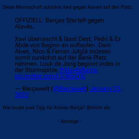
Diese Mannschaft schickte Xavi gegen Alaves auf den Platz:
OFFIZIELL: Barças Startelf gegen
Alavés.
Xavi überrascht & lässt Dest, Pedri & Ez
Abde von Beginn an auflaufen. Dani
Alves, Nico & Ferran Jutglà müssen
somit zunächst auf der Bank Platz
nehmen. Luuk de Jong beginnt indes in
der Sturmspitze.
#AlavésBarça
pic.twitter.com/LlLfBbrQXi
— Barçawelt (
@Barcawelt
)
January 23,
2022
Wie lautet euer Tipp für Alaves-Barça? Stimmt ab:
- Anzeige -