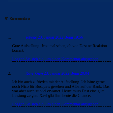
91 Kommentare
sebone
23. Januar 2022 Beim 19:56
Gute Aufstellung. Jetzt mal sehen, ob von Dest ne Reaktion
kommt.
Loggen Sie sich ein, um einen Kommentar abzugeben
Xavi_Gavi
23. Januar 2022 Beim 20:04
Ich bin auch zufrieden mit der Aufstellung. Ich hätte gerne
noch Nico für Busquets gesehen und Alba auf der Bank. Das
war aber auch zu viel erwartet. Heute muss Dest eine gute
Leistung zeigen, Xavi gibt ihm heute die Chance.
Loggen Sie sich ein, um einen Kommentar abzugeben