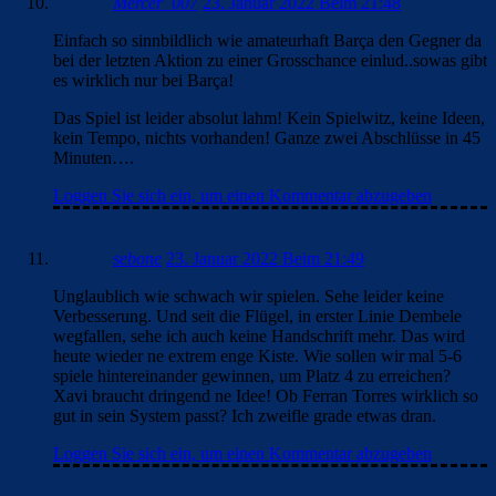
Mercer_007
23. Januar 2022 Beim 21:48
Einfach so sinnbildlich wie amateurhaft Barça den Gegner da
bei der letzten Aktion zu einer Grosschance einlud..sowas gibt
es wirklich nur bei Barça!
Das Spiel ist leider absolut lahm! Kein Spielwitz, keine Ideen,
kein Tempo, nichts vorhanden! Ganze zwei Abschlüsse in 45
Minuten….
Loggen Sie sich ein, um einen Kommentar abzugeben
sebone
23. Januar 2022 Beim 21:49
Unglaublich wie schwach wir spielen. Sehe leider keine
Verbesserung. Und seit die Flügel, in erster Linie Dembele
wegfallen, sehe ich auch keine Handschrift mehr. Das wird
heute wieder ne extrem enge Kiste. Wie sollen wir mal 5-6
spiele hintereinander gewinnen, um Platz 4 zu erreichen?
Xavi braucht dringend ne Idee! Ob Ferran Torres wirklich so
gut in sein System passt? Ich zweifle grade etwas dran.
Loggen Sie sich ein, um einen Kommentar abzugeben