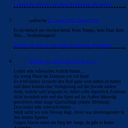
Loggen Sie sich ein, um einen Kommentar abzugeben
andrucha
23. Januar 2022 Beim 21:42
Es ist einfach nur erschreckend. Kein Tempo, kein Plan, kein
Biss… Seelenlosigkeit!
Loggen Sie sich ein, um einen Kommentar abzugeben
karahan
23. Januar 2022 Beim 21:44
Leider sehr schwacher Auftritt bisher…
Zu wenig Pässe im Zentrum wie ich finde
Es wird immer versucht den Ball ganz weit außen zu halten
und dann kommt eine Verlagerung auf die jeweils andere
Seite, welche sehr langsam ist, dabei sollte eigentlich Zentrum
dicht besiedelt sein und das Spiel auf sie Außen blitzartig
geschehen ohne lange Querschläge (meine Meinung)
Dest leider sehr schwach bisher…
Weiß nicht wo sein Niveau liegt, Alves war überzeugender in
den letzten Spielen
Gegen Alaves muss ein Sieg her Jungs, da gibt es keine
Ausreden