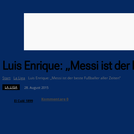
Luis Enrique: „Messi ist der 
Start
La Liga
Luis Enrique: „Messi ist der beste Fußballer aller Zeiten“
LA LIGA
28. August 2015
Kommentare
0
El Culé 1899