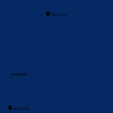
acebook
Twitter
WhatsApp
- Anzeige -