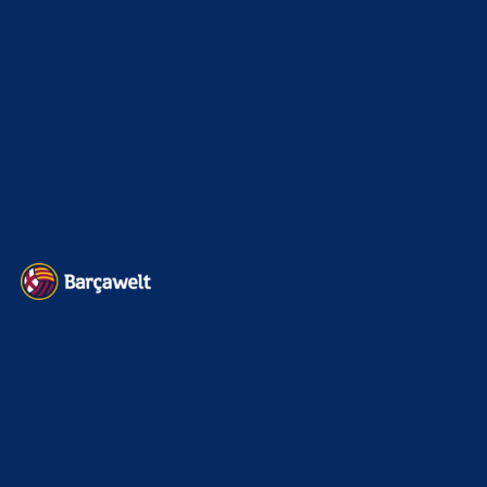
Sehr schade um Casado. Flick hat wohl schon vergessen,
wem er seine überragende erste Saison zu verdanken hatte.
Das waren…
BILDERGALERIEN
Barça zurück im Camp Nou: Der große Comeback-Tag in Bildern
22. November 2025
Heim und auswärts: Das sollen die Trikots von Barça für die Saison
2025/26 sein
6. Januar 2025
WEITERE KATEGORIEN
News
4697
xTop News
4124
La Liga
3264
Champions League
1112
Interview & PK
888
Sonstiges
675