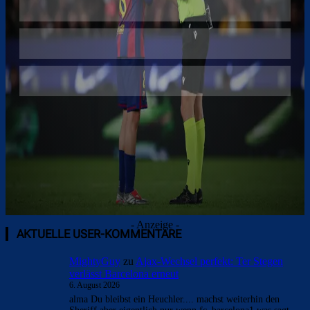
Überspringen
- Anzeige -
AKTUELLE USER-KOMMENTARE
MightyGuy
zu
Ajax-Wechsel perfekt: Ter Stegen
verlässt Barcelona erneut
6. August 2026
alma Du bleibst ein Heuchler.... machst weiterhin den