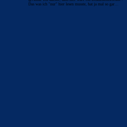
Das was ich "nur" hier lesen musste, hat ja mal so gar…
BILDERGALERIEN
Barça zurück im Camp Nou: Der große Comeback-Tag in Bildern
22. November 2025
Heim und auswärts: Das sollen die Trikots von Barça für die Saison
2025/26 sein
6. Januar 2025
WEITERE KATEGORIEN
News
4691
xTop News
4116
La Liga
3264
Champions League
1112
Interview & PK
888
Sonstiges
675
Kader
626