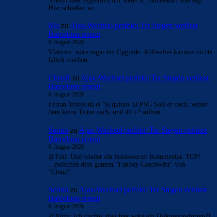
Sheriff aber eigentlich nur wenn fc_barcelona1 was sagt ..
Hier schießen so…
Mo
zu
Ajax-Wechsel perfekt: Ter Stegen verlässt
Barcelona erneut
6. August 2026
Vlahovic wäre sogar ein Upgrade. Ablösefrei kannste nichts
falsch machen
ChrisR
zu
Ajax-Wechsel perfekt: Ter Stegen verlässt
Barcelona erneut
6. August 2026
Ferran Torres da el 'Sí quiero' al PSG Soll er doch, weine
dem keine Träne nach, und 40 +? sollten…
Serino
zu
Ajax-Wechsel perfekt: Ter Stegen verlässt
Barcelona erneut
6. August 2026
@Tini: Und wieder ein lesenswerter Kommentar. TOP!
...zwischen dem ganzen "Fanboy-Geschwätz" von
"Cloud"...
Serino
zu
Ajax-Wechsel perfekt: Ter Stegen verlässt
Barcelona erneut
6. August 2026
@Alma: Ich dachte, dass hier wäre ein Diskussionsforum?!