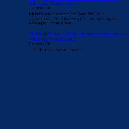
- Anzeige -
AKTUELLE USER-KOMMENTARE
Bojan
zu
Barça mit Rodri anscheinend schon einig –
Vollzug am Wochenende?
7. August 2026
Du bist dumm wie ein stück verschimmeltes Toastbrot, das
zeigst du uns tag ein, tag aus. Jeder Mensch kapiert absolut,
…
FC_Barcelona1
zu
Barça mit Rodri anscheinend
schon einig – Vollzug am Wochenende?
7. August 2026
Mit diesem Post zeigst du, wie primitiv dein mickriges
Gehirn verdrahtet ist. Du stellt deine Forderungen der
letzten 2 Jahre…
merenge
zu
Barça mit Rodri anscheinend schon einig
– Vollzug am Wochenende?
7. August 2026
45 mil. angebot für rodri von mc abgelehnt
mnl
zu
Barça mit Rodri anscheinend schon einig –
Vollzug am Wochenende?