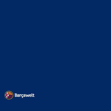
7. August 2026
Ich hoffe wir bekommen den Rodri-Deal bald
abgeschlossen. Ein „Here we go“ am heutigen Tage noch
wäre super. Ferran Torres…
ChrisR
zu
Barça mit Rodri anscheinend schon einig –
Vollzug am Wochenende?
7. August 2026
...mit de Jong tauschen, das wärs
BILDERGALERIEN
Barça zurück im Camp Nou: Der große Comeback-Tag in Bildern
22. November 2025
Heim und auswärts: Das sollen die Trikots von Barça für die Saison
2025/26 sein
6. Januar 2025
WEITERE KATEGORIEN
News
4693
xTop News
4118