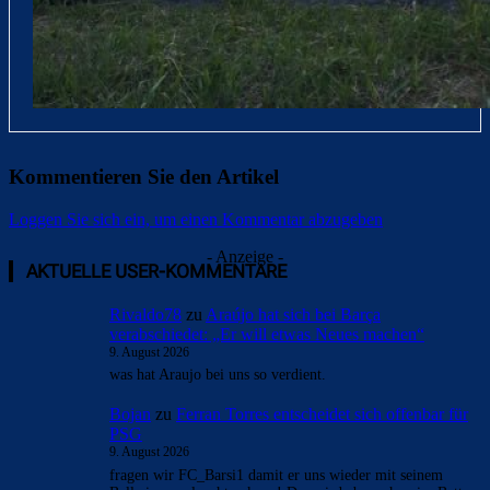
Kommentieren Sie den Artikel
Loggen Sie sich ein, um einen Kommentar abzugeben
- Anzeige -
AKTUELLE USER-KOMMENTARE
Rivaldo78
zu
Araújo hat sich bei Barça
verabschiedet: „Er will etwas Neues machen“
9. August 2026
was hat Araujo bei uns so verdient.
Bojan
zu
Ferran Torres entscheidet sich offenbar für
PSG
9. August 2026
fragen wir FC_Barsi1 damit er uns wieder mit seinem