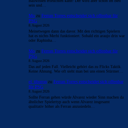
Ballwissen erleuchten kann! Der wird aber schon im Bett
sein und…
Mo
zu
Ferran Torres entscheidet sich offenbar für
PSG
8. August 2026
Meinetwegen dann das davor. Mit den richtigen Spielern
hat es nichts Merhi funktioniert. Sobald ein araujo drin war
oder Raphinha…
Mo
zu
Ferran Torres entscheidet sich offenbar für
PSG
8. August 2026
Das auf jeden Fall. Vielleicht gehört das zu Flicks Taktik.
Keine Ahnung. Wie oft sieht man bei uns einen Stürmer…
el_tiburon
zu
Ferran Torres entscheidet sich offenbar
für PSG
8. August 2026
Sollte Ferran gehen würde Alvarez wieder Sinn machen da
ähnlicher Spielertyp auch wenn Alvarez insgesamt
qualitativ höher als Ferran anzusiedeln…