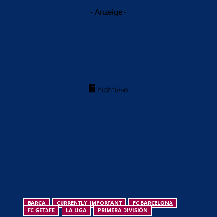
- Anzeige -
BARCA
CURRENTLY_IMPORTANT
FC BARCELONA
FC GETAFE
LA LIGA
PRIMERA DIVISIÓN