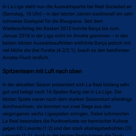
In La Liga steht nun die Auswärtspartie bei Real Sociedad an
(Samstag, 16 Uhr) – in den letzten Jahren traditionell ein sehr
schweres Gastspiel für die Blaugrana. Seit dem
Wiederaufstieg der Basken 2010 konnte Barça bis zum
Januar 2018 in der Liga nicht im Anoeta gewinnen – in den
beiden letzten Auswärtsauftritten entführte Barça jedoch mit
viel Mühe die drei Punkte (4:2/2:1), brach so den berühmten
Anoeta-Fluch endlich.
Spitzenteam mit Luft nach oben
In der aktuellen Saison präsentiert sich La Real bislang sehr
gut und belegt nach 16 Spielen Rang vier in La Liga. Die
letzten Spiele waren nach dem starken Saisonstart allerdings
durchwachsen, sie konnten nur zwei Siege aus den
vergangenen sechs Ligaspielen erringen. Dabei schmerzten
La Real besonders die Punktverluste vor heimischer Kulisse
gegen UD Levante (1:2) und den stark abstiegsbedrohten CD
Leganés (1:1). Auch in der letzten Partie kamen die Txuri-