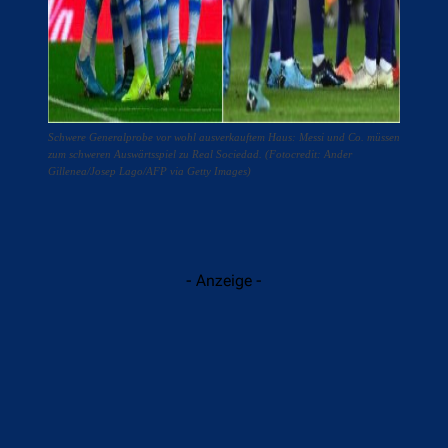
Schwere Generalprobe vor wohl ausverkauftem Haus: Messi und Co. müssen
zum schweren Auswärtsspiel zu Real Sociedad. (Fotocredit: Ander
Gillenea/Josep Lago/AFP via Getty Images)
- Anzeige -