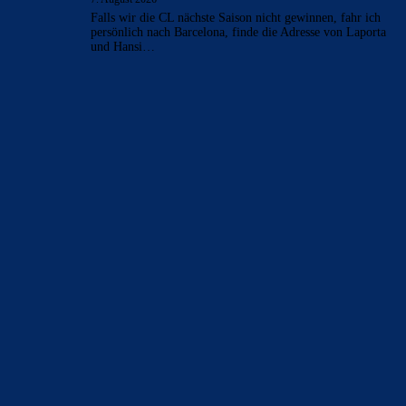
Falls wir die CL nächste Saison nicht gewinnen, fahr ich
persönlich nach Barcelona, finde die Adresse von Laporta
und Hansi…
BILDERGALERIEN
Barça zurück im Camp Nou: Der große Comeback-Tag in Bildern
22. November 2025
Heim und auswärts: Das sollen die Trikots von Barça für die Saison
2025/26 sein
6. Januar 2025
WEITERE KATEGORIEN
News
4693
xTop News
4118
La Liga
3264
Champions League
1112
Interview & PK
888
Sonstiges
675