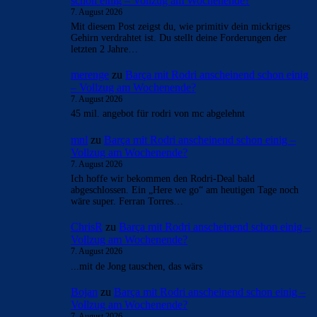
schon einig – Vollzug am Wochenende?
7. August 2026
Mit diesem Post zeigst du, wie primitiv dein mickriges
Gehirn verdrahtet ist. Du stellt deine Forderungen der
letzten 2 Jahre…
merenge
zu
Barça mit Rodri anscheinend schon einig
– Vollzug am Wochenende?
7. August 2026
45 mil. angebot für rodri von mc abgelehnt
mnl
zu
Barça mit Rodri anscheinend schon einig –
Vollzug am Wochenende?
7. August 2026
Ich hoffe wir bekommen den Rodri-Deal bald
abgeschlossen. Ein „Here we go“ am heutigen Tage noch
wäre super. Ferran Torres…
ChrisR
zu
Barça mit Rodri anscheinend schon einig –
Vollzug am Wochenende?
7. August 2026
...mit de Jong tauschen, das wärs
Bojan
zu
Barça mit Rodri anscheinend schon einig –
Vollzug am Wochenende?
7. August 2026