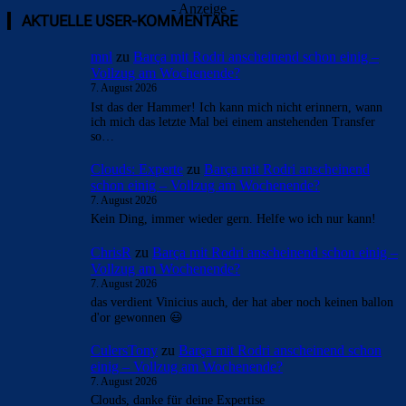
- Anzeige -
AKTUELLE USER-KOMMENTARE
mnl
zu
Barça mit Rodri anscheinend schon einig –
Vollzug am Wochenende?
7. August 2026
Ist das der Hammer! Ich kann mich nicht erinnern, wann
ich mich das letzte Mal bei einem anstehenden Transfer
so…
Clouds: Experte
zu
Barça mit Rodri anscheinend
schon einig – Vollzug am Wochenende?
7. August 2026
Kein Ding, immer wieder gern. Helfe wo ich nur kann!
ChrisR
zu
Barça mit Rodri anscheinend schon einig –
Vollzug am Wochenende?
7. August 2026
das verdient Vinicius auch, der hat aber noch keinen ballon
d'or gewonnen 😃
CulersTony
zu
Barça mit Rodri anscheinend schon
einig – Vollzug am Wochenende?
7. August 2026
Clouds, danke für deine Expertise