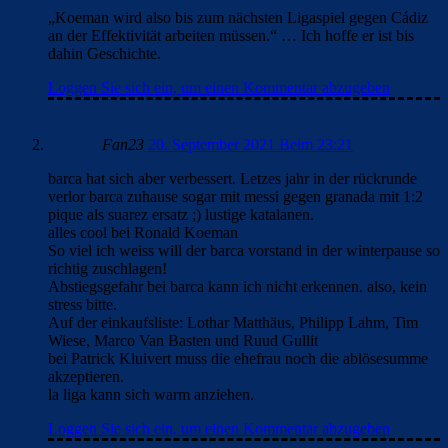
„Koeman wird also bis zum nächsten Ligaspiel gegen Cádiz
an der Effektivität arbeiten müssen.“ … Ich hoffe er ist bis
dahin Geschichte.
Loggen Sie sich ein, um einen Kommentar abzugeben
Fan23
20. September 2021 Beim 23:21
barca hat sich aber verbessert. Letzes jahr in der rückrunde
verlor barca zuhause sogar mit messi gegen granada mit 1:2
pique als suarez ersatz ;) lustige katalanen.
alles cool bei Ronald Koeman
So viel ich weiss will der barca vorstand in der winterpause so
richtig zuschlagen!
Abstiegsgefahr bei barca kann ich nicht erkennen. also, kein
stress bitte.
Auf der einkaufsliste: Lothar Matthäus, Philipp Lahm, Tim
Wiese, Marco Van Basten und Ruud Gullit
bei Patrick Kluivert muss die ehefrau noch die ablösesumme
akzeptieren.
la liga kann sich warm anziehen.
Loggen Sie sich ein, um einen Kommentar abzugeben