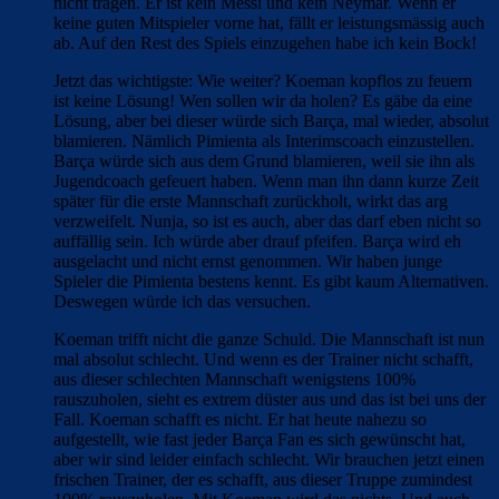
nicht tragen. Er ist kein Messi und kein Neymar. Wenn er
keine guten Mitspieler vorne hat, fällt er leistungsmässig auch
ab. Auf den Rest des Spiels einzugehen habe ich kein Bock!
Jetzt das wichtigste: Wie weiter? Koeman kopflos zu feuern
ist keine Lösung! Wen sollen wir da holen? Es gäbe da eine
Lösung, aber bei dieser würde sich Barça, mal wieder, absolut
blamieren. Nämlich Pimienta als Interimscoach einzustellen.
Barça würde sich aus dem Grund blamieren, weil sie ihn als
Jugendcoach gefeuert haben. Wenn man ihn dann kurze Zeit
später für die erste Mannschaft zurückholt, wirkt das arg
verzweifelt. Nunja, so ist es auch, aber das darf eben nicht so
auffällig sein. Ich würde aber drauf pfeifen. Barça wird eh
ausgelacht und nicht ernst genommen. Wir haben junge
Spieler die Pimienta bestens kennt. Es gibt kaum Alternativen.
Deswegen würde ich das versuchen.
Koeman trifft nicht die ganze Schuld. Die Mannschaft ist nun
mal absolut schlecht. Und wenn es der Trainer nicht schafft,
aus dieser schlechten Mannschaft wenigstens 100%
rauszuholen, sieht es extrem düster aus und das ist bei uns der
Fall. Koeman schafft es nicht. Er hat heute nahezu so
aufgestellt, wie fast jeder Barça Fan es sich gewünscht hat,
aber wir sind leider einfach schlecht. Wir brauchen jetzt einen
frischen Trainer, der es schafft, aus dieser Truppe zumindest