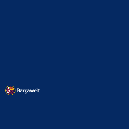
Interview & PK
888
Sonstiges
675
Kader
626
Transfermarkt
601
Impressum
Datenschutz
Kontakt