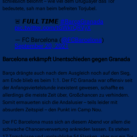
schließlich belohnt – wie viel dem Uruguayer das Tor
bedeutete, sah man beim befreiten Torjubel.
🚨 𝙁𝙐𝙇𝙇 𝙏𝙄𝙈𝙀
#BarçaGranada
pic.twitter.com/tGWkrQRVyX
— FC Barcelona (
@FCBarcelona
)
September 20, 2021
Barcelona erkämpft Unentschieden gegen Granada
Barça drängte auch nach dem Ausgleich noch auf den Sieg,
am Ende blieb es beim 1:1. Der FC Granada war offensiv seit
der Anfangsviertelstunde inexistent gewesen, schaffte es
allerdings die meiste Zeit über, Großchancen zu verhindern.
Somit ermauerten sich die Andalusier – teils leider mit
absurdem Zeitspiel – den Punkt im Camp Nou.
Der FC Barcelona muss sich an diesem Abend vor allem die
schwache Chancenverwertung ankreiden lassen. Es stehen
17 Torschüsse und unglaubliche 54 Flanken, aber nur ein Tor