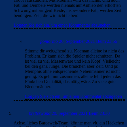
100% rauszuholen. Mit Koeman wird das nichts. Und auch
Fati und Dembélé werden niemals auf Anhieb den erhofften
Schwung mitbringen! Beide, insbesondere Fati, werden Zeit
benötigen. Zeit, die wir nicht haben!
Loggen Sie sich ein, um einen Kommentar abzugeben
pontormo
20. September 2021 Beim 23:56
Stimme dir weitgehend zu. Koeman alleine ist nicht das
Problem. Er kann sich die Spieler nicht schnitzen. Da
ist viel zu viel Massenware und kein Kopf. Vielleicht
bei den ganz Junge. Die brauchen aber Zeit. Und ja:
Memphis ohne entsprechende Nebenmänner ist nicht
genug. Es geht nur zusammen, alleine fehlt jedem das
Fünkchen Genialität, das nötig wäre. Zu viele gute
Biedermänner.
Loggen Sie sich ein, um einen Kommentar abzugeben
bretterwand
20. September 2021 Beim 23:30
Achso, liebes Barcawelt-Team, könnte man vlt. ein Häckchen