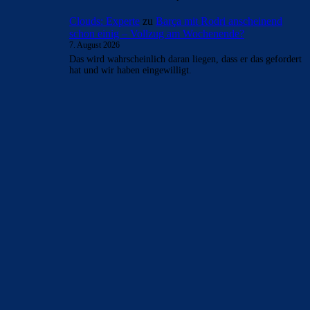
Clouds: Experte
zu
Barça mit Rodri anscheinend
schon einig – Vollzug am Wochenende?
7. August 2026
Das wird wahrscheinlich daran liegen, dass er das gefordert
hat und wir haben eingewilligt.
BILDERGALERIEN
Barça zurück im Camp Nou: Der große Comeback-Tag in Bildern
22. November 2025
Heim und auswärts: Das sollen die Trikots von Barça für die Saison
2025/26 sein
6. Januar 2025
WEITERE KATEGORIEN
News
4693
xTop News
4118
La Liga
3264
Champions League
1112