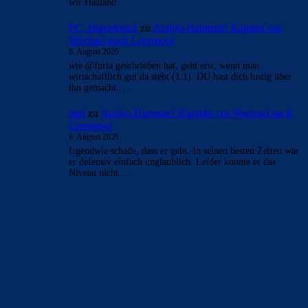
wir Haaland
FC_Barcelona1
zu
Araújo-Hammer! Kapitän vor
Wechsel nach Liverpool
8. August 2026
wie @furia geschrieben hat, geht erst, wenn man
wirtschaftlich gut da steht (1:1). DU hast dich lustig über
ihn gemacht.…
mnl
zu
Araújo-Hammer! Kapitän vor Wechsel nach
Liverpool
8. August 2026
Irgendwie schade, dass er geht. In seinen besten Zeiten war
er defensiv einfach unglaublich. Leider konnte er das
Niveau nicht…
BILDERGALERIEN
Barça zurück im Camp Nou: Der große Comeback-Tag in Bildern
22. November 2025
Heim und auswärts: Das sollen die Trikots von Barça für die Saison
2025/26 sein