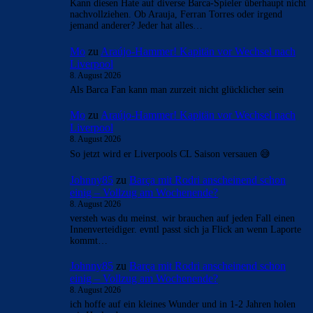
Kann diesen Hate auf diverse Barca-Spieler überhaupt nicht
nachvollziehen. Ob Arauja, Ferran Torres oder irgend
jemand anderer? Jeder hat alles…
Mo
zu
Araújo-Hammer! Kapitän vor Wechsel nach
Liverpool
8. August 2026
Als Barca Fan kann man zurzeit nicht glücklicher sein
Mo
zu
Araújo-Hammer! Kapitän vor Wechsel nach
Liverpool
8. August 2026
So jetzt wird er Liverpools CL Saison versauen 😅
Johnny85
zu
Barça mit Rodri anscheinend schon
einig – Vollzug am Wochenende?
8. August 2026
versteh was du meinst. wir brauchen auf jeden Fall einen
Innenverteidiger. evntl passt sich ja Flick an wenn Laporte
kommt…
Johnny85
zu
Barça mit Rodri anscheinend schon
einig – Vollzug am Wochenende?
8. August 2026
ich hoffe auf ein kleines Wunder und in 1-2 Jahren holen