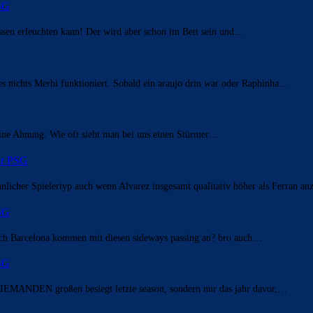
PSG
ssen erleuchten kann! Der wird aber schon im Bett sein und…
es nichts Merhi funktioniert. Sobald ein araujo drin war oder Raphinha…
Keine Ahnung. Wie oft sieht man bei uns einen Stürmer…
für PSG
nlicher Spielertyp auch wenn Alvarez insgesamt qualitativ höher als Ferran a
PSG
 nach Barcelona kommen mit diesen sideways passing an? bro auch…
PSG
n NIEMANDEN großen besiegt letzte season, sondern nur das jahr davor,…