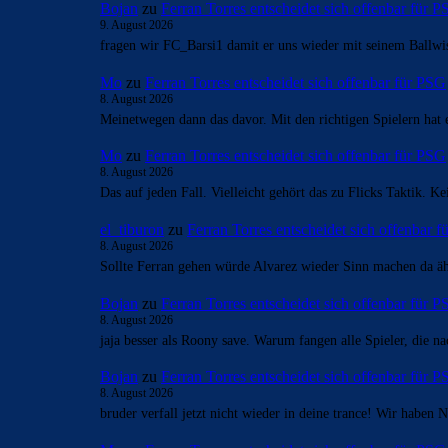
Bojan
zu
Ferran Torres entscheidet sich offenbar für 
9. August 2026
fragen wir FC_Barsi1 damit er uns wieder mit seinem Ballwi
Mo
zu
Ferran Torres entscheidet sich offenbar für PSG
8. August 2026
Meinetwegen dann das davor. Mit den richtigen Spielern hat 
Mo
zu
Ferran Torres entscheidet sich offenbar für PSG
8. August 2026
Das auf jeden Fall. Vielleicht gehört das zu Flicks Taktik. 
el_tiburon
zu
Ferran Torres entscheidet sich offenbar 
8. August 2026
Sollte Ferran gehen würde Alvarez wieder Sinn machen da äh
Bojan
zu
Ferran Torres entscheidet sich offenbar für 
8. August 2026
jaja besser als Roony save. Warum fangen alle Spieler, die
Bojan
zu
Ferran Torres entscheidet sich offenbar für 
8. August 2026
bruder verfall jetzt nicht wieder in deine trance! Wir habe