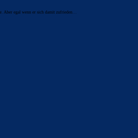
de. Aber egal wenn er sich damit zufrieden…
ldern
 Saison 2025/26 sein