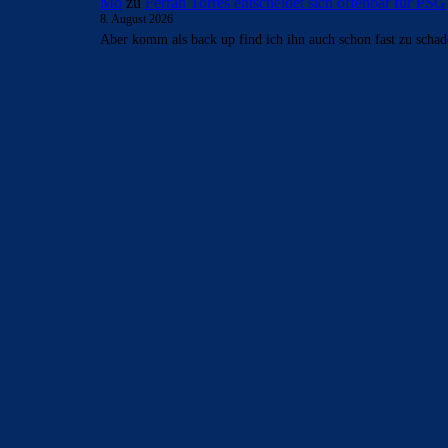
Mo
zu
Ferran Torres entscheidet sich offenbar für PSG
8. August 2026
Aber komm als back up find ich ihn auch schon fast zu scha
BILDERGALERIEN
Barça zurück im Camp Nou: Der große Comeback-Tag in Bi
22. November 2025
Heim und auswärts: Das sollen die Trikots von Barça für die
6. Januar 2025
WEITERE KATEGORIEN
News
4697
xTop News
4124
La Liga
3264
Champions League
1112
Interview & PK
888
Sonstiges
675
Kader
626