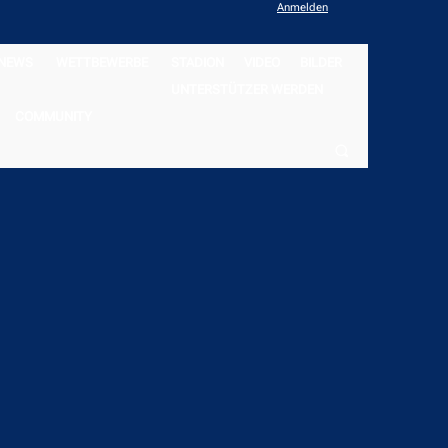
Anmelden
NEWS
WETTBEWERBE
STADION
VIDEO
BILDER
UNTERSTÜTZER WERDEN
COMMUNITY