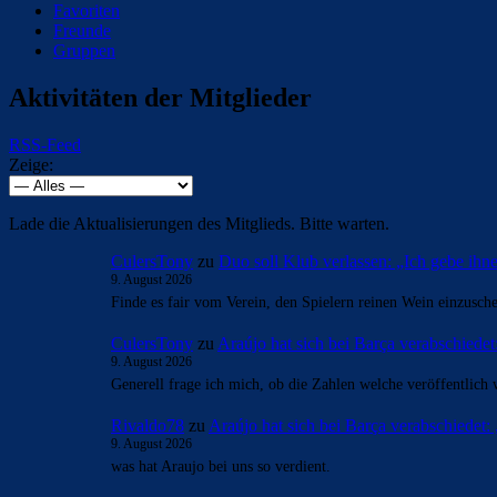
Favoriten
Freunde
Gruppen
Aktivitäten der Mitglieder
RSS-Feed
Zeige:
Lade die Aktualisierungen des Mitglieds. Bitte warten.
CulersTony
zu
Duo soll Klub verlassen: „Ich gebe ihn
9. August 2026
Finde es fair vom Verein, den Spielern reinen Wein einzusch
CulersTony
zu
Araújo hat sich bei Barça verabschiede
9. August 2026
Generell frage ich mich, ob die Zahlen welche veröffentlic
Rivaldo78
zu
Araújo hat sich bei Barça verabschiedet
9. August 2026
was hat Araujo bei uns so verdient.