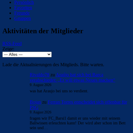
Persönlich
Favoriten
Freunde
Gruppen
Aktivitäten der Mitglieder
RSS-Feed
Zeige:
Lade die Aktualisierungen des Mitglieds. Bitte warten.
Rivaldo78
zu
Araújo hat sich bei Barça
verabschiedet: „Er will etwas Neues machen“
9. August 2026
was hat Araujo bei uns so verdient.
Bojan
zu
Ferran Torres entscheidet sich offenbar für
PSG
9. August 2026
fragen wir FC_Barsi1 damit er uns wieder mit seinem
Ballwissen erleuchten kann! Der wird aber schon im Bett
sein und…