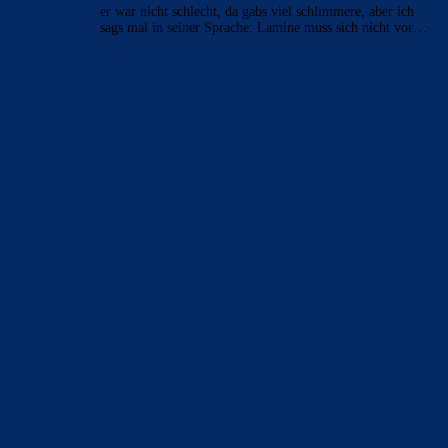
er war nicht schlecht, da gabs viel schlimmere, aber ich
sags mal in seiner Sprache: Lamine muss sich nicht vor…
BILDERGALERIEN
Barça zurück im Camp Nou: Der große Comeback-Tag in Bildern
22. November 2025
Heim und auswärts: Das sollen die Trikots von Barça für die Saison
2025/26 sein
6. Januar 2025
WEITERE KATEGORIEN
News
4697
xTop News
4124
La Liga
3264
Champions League
1112
Interview & PK
888
Sonstiges
675
Kader
626