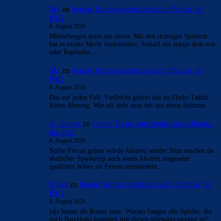
Mo
zu
Ferran Torres entscheidet sich offenbar für
PSG
8. August 2026
Meinetwegen dann das davor. Mit den richtigen Spielern
hat es nichts Merhi funktioniert. Sobald ein araujo drin war
oder Raphinha…
Mo
zu
Ferran Torres entscheidet sich offenbar für
PSG
8. August 2026
Das auf jeden Fall. Vielleicht gehört das zu Flicks Taktik.
Keine Ahnung. Wie oft sieht man bei uns einen Stürmer…
el_tiburon
zu
Ferran Torres entscheidet sich offenbar
für PSG
8. August 2026
Sollte Ferran gehen würde Alvarez wieder Sinn machen da
ähnlicher Spielertyp auch wenn Alvarez insgesamt
qualitativ höher als Ferran anzusiedeln…
Bojan
zu
Ferran Torres entscheidet sich offenbar für
PSG
8. August 2026
jaja besser als Roony save. Warum fangen alle Spieler, die
nach Barcelona kommen mit diesen sideways passing an?