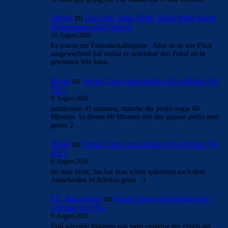
Hector
zu
Erst Sieg, dann Pleite: Barça testet gegen
Nottingham und Udinese
10. August 2026
Es waren nur Freundschaftsspiele . Aber so so wie Flick
ausgewechselt hat wollte er scheinbar den Pokal nicht
gewinnen.Wie kann…
Bojan
zu
Ferran Torres entscheidet sich offenbar für
PSG
9. August 2026
mindestens 45 minuten, manche der profis sogar 60
Minuten. In diesen 60 Minuten mit den ganzen profis sind
genau 2…
Bojan
zu
Ferran Torres entscheidet sich offenbar für
PSG
9. August 2026
tut man nicht, das hat man schon spätestens nach dem
Ausscheiden vs Atletico getan :-)
FC_Barcelona1
zu
Ferran Torres entscheidet sich
offenbar für PSG
9. August 2026
Und wieviele Minuten war jeder einzelne der Profis am