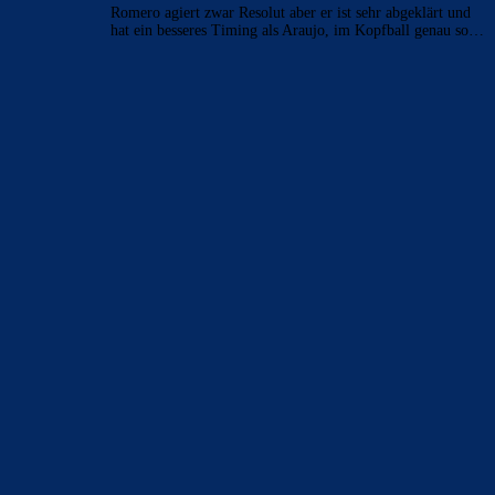
Romero agiert zwar Resolut aber er ist sehr abgeklärt und
hat ein besseres Timing als Araujo, im Kopfball genau so…
BILDERGALERIEN
Barça zurück im Camp Nou: Der große Comeback-Tag in Bildern
22. November 2025
Heim und auswärts: Das sollen die Trikots von Barça für die Saison
2025/26 sein
6. Januar 2025
WEITERE KATEGORIEN
News
4697
xTop News
4124
La Liga
3264
Champions League
1112
Interview & PK
888
Sonstiges
675
Kader
626