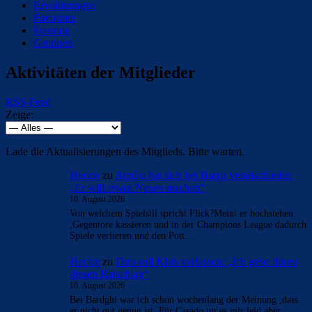
Erwähnungen
Favoriten
Freunde
Gruppen
Aktivitäten der Mitglieder
RSS-Feed
Zeige:
Lade die Aktualisierungen des Mitglieds. Bitte warten.
Hector
zu
Araújo hat sich bei Barça verabschiedet:
„Er will etwas Neues machen“
10. August 2026
Von welchem Spielstil spricht Flick?Meint er hochstehen
,Gegentore kassieren und in der Champions League dadurch
Spiele verlieren und den Pott…
Hector
zu
Duo soll Klub verlassen: „Ich gebe ihnen
diesen Ratschlag“
10. August 2026
Bei Bardghi war ich schon wochenlang der Meinung ,dass
er nicht gut genug ist. Für Casado tut es mir leid,aber…