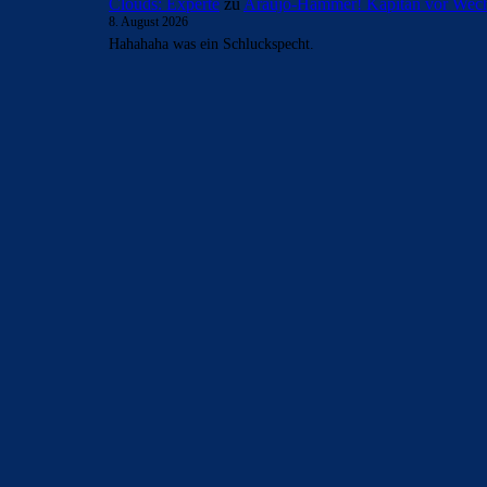
Clouds: Experte
zu
Araújo-Hammer! Kapitän vor Wech
8. August 2026
Hahahaha was ein Schluckspecht.
BILDERGALERIEN
Barça zurück im Camp Nou: Der große Comeback-Tag in Bi
22. November 2025
Heim und auswärts: Das sollen die Trikots von Barça für die
6. Januar 2025
WEITERE KATEGORIEN
News
4695
xTop News
4121
La Liga
3264
Champions League
1112
Interview & PK
888
Sonstiges
675
Kader
626