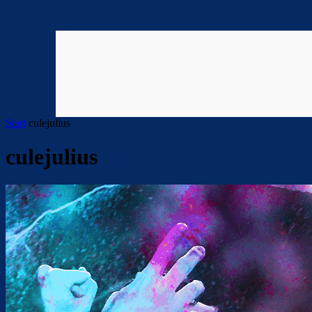
Start
culejulius
culejulius