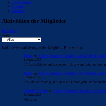
Erwähnungen
Freunde
Gruppen
Aktivitäten der Mitglieder
RSS-Feed
Zeige:
Lade die Aktualisierungen des Mitglieds. Bitte warten.
Bojan
zu
Araújo-Hammer! Kapitän vor Wechsel nach 
8. August 2026
FC_barsis Lippen müssen schon richtig wund sein von dem ga
Bojan
zu
Araújo-Hammer! Kapitän vor Wechsel nach 
8. August 2026
ja ok das würd ich ja gern aber die Herren gehn einfach nich
Clouds: Experte
zu
Araújo-Hammer! Kapitän vor Wech
8. August 2026
Abwarten.