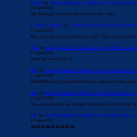
Bojan
zu
Araújo-Hammer! Kapitän vor Wechsel nach 
8. August 2026
Der Meinung war deine Mum letztens aber nicht...
Clouds: Experte
zu
Ferran Torres entscheidet sich off
8. August 2026
Mats weg, Araujo weg und Ferran auch? Alle in einem Som
Tini
zu
Araújo-Hammer! Kapitän vor Wechsel nach Li
8. August 2026
Nooo sag sowas nicht :(
Mo
zu
Araújo-Hammer! Kapitän vor Wechsel nach Liv
8. August 2026
@dinho84culer@cloudsistderbeste ihr solltet euch bei Laport
Mo
zu
Araújo-Hammer! Kapitän vor Wechsel nach Liv
8. August 2026
Das ist mit Abstand das lustigste Forum ever. Ich hoffe ihr 
Mo
zu
Araújo-Hammer! Kapitän vor Wechsel nach Liv
8. August 2026
😂😂😂😂😂😂😂😂😂