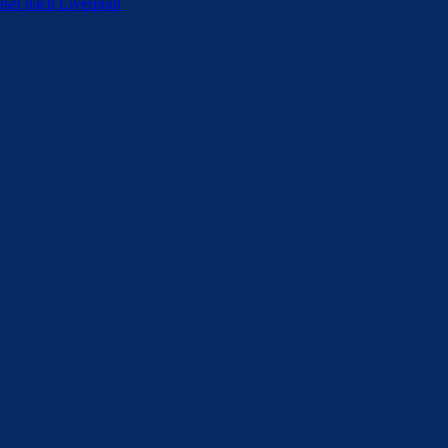
sel nach Liverpool
ldern
 Saison 2025/26 sein