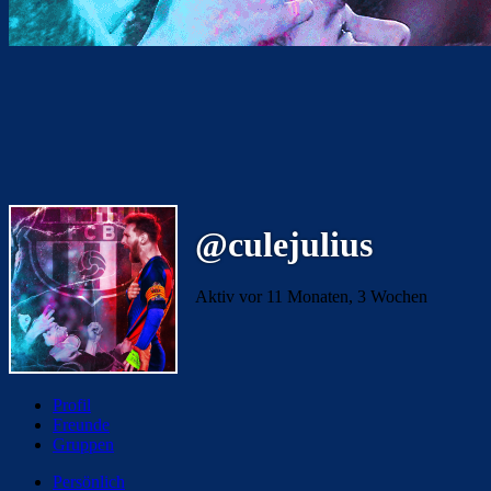
@culejulius
Aktiv vor 11 Monaten, 3 Wochen
Profil
Freunde
Gruppen
Persönlich