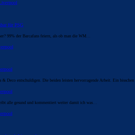
Liverpool
enbar für PSG
mer? 99% der Barcafans feiern, als ob man die WM…
verpool
erpool
a & Deco entschuldigen. Die beiden leisten hervorragende Arbeit. Ein bisschen
erpool
bleibt alle gesund und kommentiert weiter damit ich was…
erpool