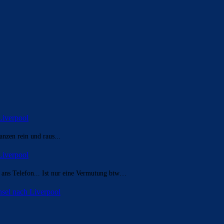
Liverpool
nzen rein und raus...
Liverpool
t ans Telefon... Ist nur eine Vermutung btw…
sel nach Liverpool