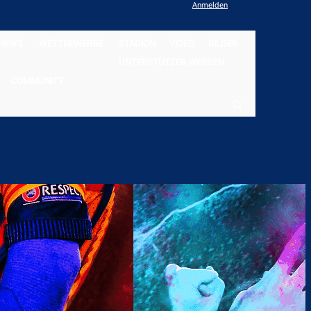
Anmelden
NEWS
WETTBEWERBE
STADION
VIDEO
BILDER
UNTERSTÜTZER WERDEN
COMMUNITY