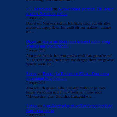
FC_Barcelona1
zu
Ajax-Wechsel perfekt: Ter Stegen
verlässt Barcelona erneut
7. August 2026
Das ist ein Missverständnis. Ich fühlte mich von dir alles
andere als angegriffen. Ich wollt dir nur erklären, warum
ich…
Bojan
zu
Barça mit Rodri anscheinend schon einig –
Vollzug am Wochenende?
7. August 2026
Also ganz ehrlich, bei dem ganzen click-bait gemache auf
X und sich ständig ändernden transfergerüchten um gewisse
Spieler warte ich…
Serino
zu
Rodri gibt Real einen Korb – Barcelona
übernimmt Pole Position
7. August 2026
Also was ich gelesen habe, verlangt Vlahovic ja, trotz
langer Verletzung und Form-/Torkrise, immer noch
"Mondpreise" plus "ähnliches Handgeld wie…
Serino
zu
Ajax-Wechsel perfekt: Ter Stegen verlässt
Barcelona erneut
7. August 2026