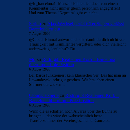
@fc_barcelona1: Mensch! Fühle dich doch von einem
Kommentar nicht immer gleich persönlich angegriffen!
Und zum Thema "Negreira" gibt es nicht…
Serino
zu
Ajax-Wechsel perfekt: Ter Stegen verlässt
Barcelona erneut
7. August 2026
@Cloud: Einmal antworte ich dir, damit du dich nicht vor
Traurigkeit mit Kamillentee vergiftest, oder dich vielleicht
andersweitig "entleibst": Du…
Mo
zu
Rodri gibt Real einen Korb – Barcelona
übernimmt Pole Position
6. August 2026
Bei Barca funktioniert kein klassischer 9er. Das hat man an
Lewandowski sehr gut gesehen. Wir brauchen einen
Stürmer der zocken…
Clouds: Experte
zu
Rodri gibt Real einen Korb –
Barcelona übernimmt Pole Position
6. August 2026
Wenn die es schaffen noch Alvarez über die Bühne zu
bringen… das wäre der wahrscheinlich beste
Transfersommer der Vereinsgeschichte. Cancelo…