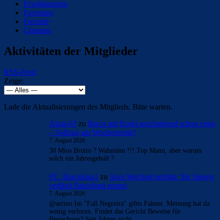
Erwähnungen
Favoriten
Freunde
Gruppen
Aktivitäten der Mitglieder
RSS-Feed
Zeige:
Lade die Aktualisierungen des Mitglieds. Bitte warten.
Alma-03
zu
Barça mit Rodri anscheinend schon einig
– Vollzug am Wochenende?
7. August 2026
30 Mios Brutto ? Wahnsinn !!! Top Mann, aber warum
solch ein Jahresgehalt ?
FC_Barcelona1
zu
Ajax-Wechsel perfekt: Ter Stegen
verlässt Barcelona erneut
7. August 2026
@serino Im "Fall Negreira" gibts Fakten. Meinung hat da
wenig verloren. Findet das Gericht Beweise für
Bestechung? Seit Jahren nicht.…