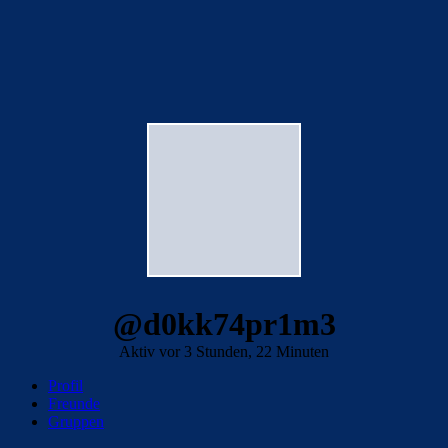
@d0kk74pr1m3
Aktiv vor 3 Stunden, 22 Minuten
Profil
Freunde
Gruppen