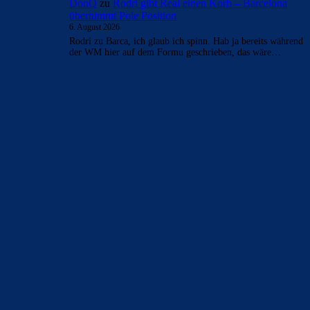
DonQ
zu
Rodri gibt Real einen Korb – Barcelona
übernimmt Pole Position
6. August 2026
Rodri zu Barca, ich glaub ich spinn. Hab ja bereits während
der WM hier auf dem Formu geschrieben, das wäre…
BILDERGALERIEN
Barça zurück im Camp Nou: Der große Comeback-Tag in Bildern
22. November 2025
Heim und auswärts: Das sollen die Trikots von Barça für die Saison
2025/26 sein
6. Januar 2025
WEITERE KATEGORIEN
News
4693
xTop News
4118
La Liga
3264
Champions League
1112
Interview & PK
888