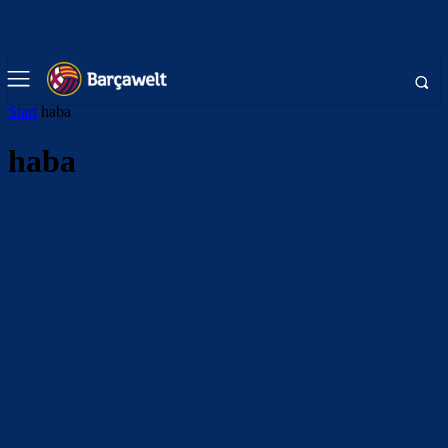
Start
haba
haba