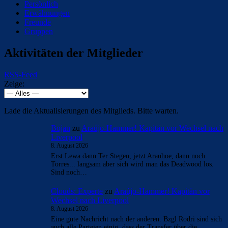
Persönlich
Erwähnungen
Freunde
Gruppen
Aktivitäten der Mitglieder
RSS-Feed
Zeige:
Lade die Aktualisierungen des Mitglieds. Bitte warten.
Bojan
zu
Araújo-Hammer! Kapitän vor Wechsel nach
Liverpool
8. August 2026
Erst Lewa dann Ter Stegen, jetzt Arauhoe, dann noch
Torres... langsam aber sich wird man das Deadwood los.
Sind noch…
Clouds: Experte
zu
Araújo-Hammer! Kapitän vor
Wechsel nach Liverpool
8. August 2026
Eine gute Nachricht nach der anderen. Bzgl Rodri sind sich
auch alle Parteien einig, dass der Transfer über die