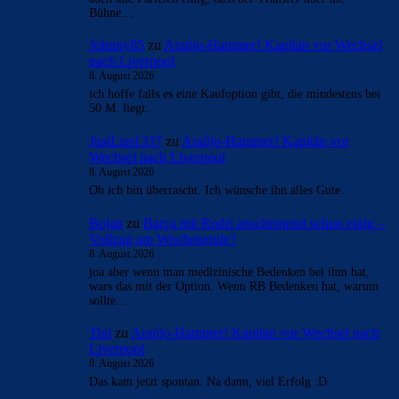
Bühne…
Johnny85
zu
Araújo-Hammer! Kapitän vor Wechsel
nach Liverpool
8. August 2026
ich hoffe falls es eine Kaufoption gibt, die mindestens bei
50 M. liegt.
JustLup1337
zu
Araújo-Hammer! Kapitän vor
Wechsel nach Liverpool
8. August 2026
Oh ich bin überrascht. Ich wünsche ihn alles Gute
Bojan
zu
Barça mit Rodri anscheinend schon einig –
Vollzug am Wochenende?
8. August 2026
joa aber wenn man medizinische Bedenken bei ihm hat,
wars das mit der Option. Wenn RB Bedenken hat, warum
sollte…
Tini
zu
Araújo-Hammer! Kapitän vor Wechsel nach
Liverpool
8. August 2026
Das kam jetzt spontan. Na dann, viel Erfolg :D