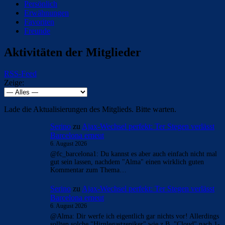
Persönlich
Erwähnungen
Favoriten
Freunde
Aktivitäten der Mitglieder
RSS-Feed
Zeige:
Lade die Aktualisierungen des Mitglieds. Bitte warten.
Serino
zu
Ajax-Wechsel perfekt: Ter Stegen verlässt
Barcelona erneut
6. August 2026
@fc_barcelona1: Du kannst es aber auch einfach nicht mal
gut sein lassen, nachdem "Alma" einen wirklich guten
Kommentar zum Thema…
Serino
zu
Ajax-Wechsel perfekt: Ter Stegen verlässt
Barcelona erneut
6. August 2026
@Alma: Dir werfe ich eigentlich gar nichts vor! Allerdings
sollten solche "Hirnlegastzeniker" wie z.B. "Cloud" nach 1-