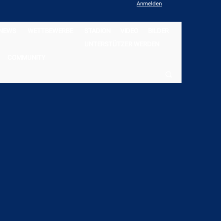
Anmelden
NEWS
WETTBEWERBE
STADION
VIDEO
BILDER
UNTERSTÜTZER WERDEN
COMMUNITY