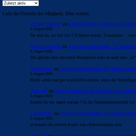
Lade die Freunde des Mitglieds. Bitte warten.
Clouds: Experte
zu
Rodri-Transfer zu Real stockt: Jetz
6. August 2026
Ihr seid da, wo wir vor 7-8 Jahren waren. Trendsetter… oder 
Clouds: Experte
zu
Ajax-Wechsel perfekt: Ter Stegen v
6. August 2026
Die gleiche Idee um einen Hirnspruch hatte er auch oder „er
CulersTony
zu
Ajax-Wechsel perfekt: Ter Stegen verlä
6. August 2026
Rodri schön und gut wird nichts nützen, wenn die Verteidig
Alma-03
zu
Rodri-Transfer zu Real stockt: Jetzt misch
6. August 2026
Kannst du mir sagen warum ? In der Nationalmannschaft hat e
CulersTony
zu
Ajax-Wechsel perfekt: Ter Stegen verlä
6. August 2026
es könnte ein zweites Konto von cfbarcelonaeins sein
Alma-03
zu
Rodri-Transfer zu Real stockt: Jetzt misch