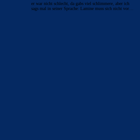
er war nicht schlecht, da gabs viel schlimmere, aber ich
sags mal in seiner Sprache: Lamine muss sich nicht vor…
BILDERGALERIEN
Barça zurück im Camp Nou: Der große Comeback-Tag in Bildern
22. November 2025
Heim und auswärts: Das sollen die Trikots von Barça für die Saison
2025/26 sein
6. Januar 2025
WEITERE KATEGORIEN
News
4697
xTop News
4124
La Liga
3264
Champions League
1112
Interview & PK
888
Sonstiges
675
Kader
626