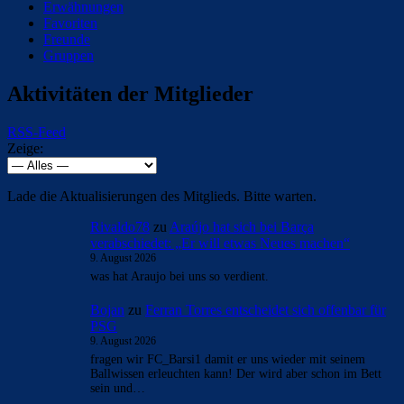
Erwähnungen
Favoriten
Freunde
Gruppen
Aktivitäten der Mitglieder
RSS-Feed
Zeige:
Lade die Aktualisierungen des Mitglieds. Bitte warten.
Rivaldo78
zu
Araújo hat sich bei Barça
verabschiedet: „Er will etwas Neues machen“
9. August 2026
was hat Araujo bei uns so verdient.
Bojan
zu
Ferran Torres entscheidet sich offenbar für
PSG
9. August 2026
fragen wir FC_Barsi1 damit er uns wieder mit seinem
Ballwissen erleuchten kann! Der wird aber schon im Bett
sein und…