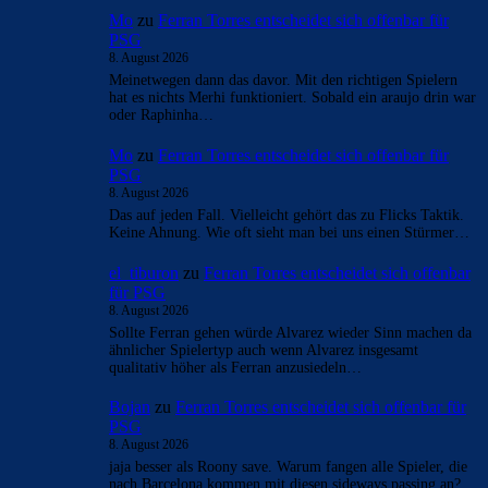
Mo
zu
Ferran Torres entscheidet sich offenbar für
PSG
8. August 2026
Meinetwegen dann das davor. Mit den richtigen Spielern
hat es nichts Merhi funktioniert. Sobald ein araujo drin war
oder Raphinha…
Mo
zu
Ferran Torres entscheidet sich offenbar für
PSG
8. August 2026
Das auf jeden Fall. Vielleicht gehört das zu Flicks Taktik.
Keine Ahnung. Wie oft sieht man bei uns einen Stürmer…
el_tiburon
zu
Ferran Torres entscheidet sich offenbar
für PSG
8. August 2026
Sollte Ferran gehen würde Alvarez wieder Sinn machen da
ähnlicher Spielertyp auch wenn Alvarez insgesamt
qualitativ höher als Ferran anzusiedeln…
Bojan
zu
Ferran Torres entscheidet sich offenbar für
PSG
8. August 2026
jaja besser als Roony save. Warum fangen alle Spieler, die
nach Barcelona kommen mit diesen sideways passing an?