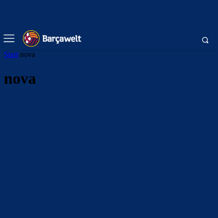
Start
nova
nova