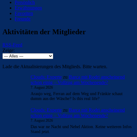
Persönlich
Erwähnungen
Favoriten
Freunde
Aktivitäten der Mitglieder
RSS-Feed
Zeige:
Lade die Aktualisierungen des Mitglieds. Bitte warten.
Clouds: Experte
zu
Barça mit Rodri anscheinend
schon einig – Vollzug am Wochenende?
7. August 2026
Araujo weg, Ferran auf dem Weg und Fränkie schaut
dumm aus der Wäsche? Is this real life?
Clouds: Experte
zu
Barça mit Rodri anscheinend
schon einig – Vollzug am Wochenende?
7. August 2026
Das war ne Nacht und Nebel Aktion. Keine weiteren Infos
Stand jetzt.