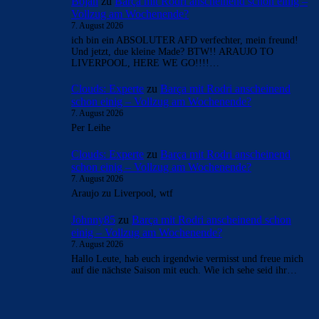
Bojan
zu
Barça mit Rodri anscheinend schon einig –
Vollzug am Wochenende?
7. August 2026
ich bin ein ABSOLUTER AFD verfechter, mein freund!
Und jetzt, due kleine Made? BTW!! ARAUJO TO
LIVERPOOL, HERE WE GO!!!!…
Clouds: Experte
zu
Barça mit Rodri anscheinend
schon einig – Vollzug am Wochenende?
7. August 2026
Per Leihe
Clouds: Experte
zu
Barça mit Rodri anscheinend
schon einig – Vollzug am Wochenende?
7. August 2026
Araujo zu Liverpool, wtf
Johnny85
zu
Barça mit Rodri anscheinend schon
einig – Vollzug am Wochenende?
7. August 2026
Hallo Leute, hab euch irgendwie vermisst und freue mich
auf die nächste Saison mit euch. Wie ich sehe seid ihr…