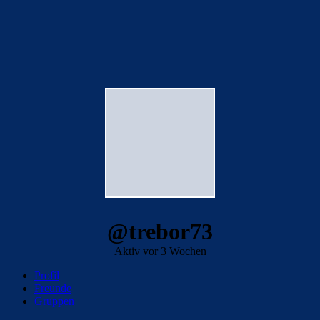
@trebor73
Aktiv vor 3 Wochen
Profil
Freunde
Gruppen