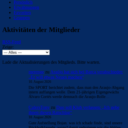
Persönlich
Erwähnungen
Favoriten
Gruppen
Aktivitäten der Mitglieder
RSS-Feed
Zeige:
Lade die Aktualisierungen des Mitglieds. Bitte warten.
merenge
zu
Araújo hat sich bei Barça verabschiedet:
„Er will etwas Neues machen“
10. August 2026
Die SPORT berichtet zudem, dass man den Araujo-Abgang
intern auffangen wolle. Dem 21-jährigen Eigengewächs
Álvaro Cortés werde demnach die Araujo-Rolle…
CulersTony
zu
Duo soll Klub verlassen: „Ich gebe
ihnen diesen Ratschlag“
10. August 2026
Gute Aufstellung Bojan. was ich schade finde, sind unsere
Rückholklauseln. wozu? damit reduzieren wir die Ablöse.