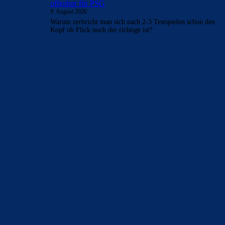
offenbar für PSG
9. August 2026
Warum zerbricht man sich nach 2-3 Testspielen schon den
Kopf ob Flick noch der richtige ist?
BILDERGALERIEN
Barça zurück im Camp Nou: Der große Comeback-Tag in Bildern
22. November 2025
Heim und auswärts: Das sollen die Trikots von Barça für die Saison
2025/26 sein
6. Januar 2025
WEITERE KATEGORIEN
News
4697
xTop News
4124
La Liga
3264
Champions League
1112
Interview & PK
888