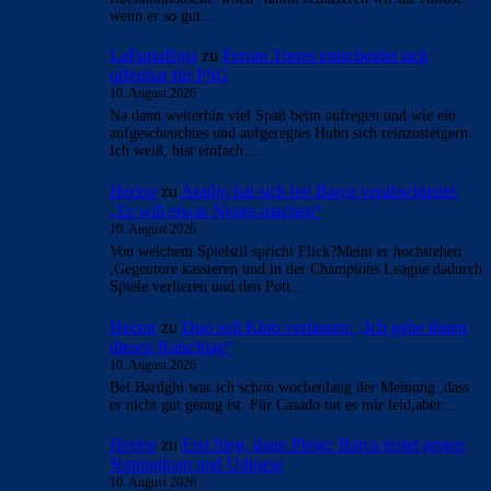
wenn er so gut…
LaFuriaRoja
zu
Ferran Torres entscheidet sich
offenbar für PSG
10. August 2026
Na dann weiterhin viel Spaß beim aufregen und wie ein
aufgescheuchtes und aufgeregtes Huhn sich reinzusteigern.
Ich weiß, bist einfach…
Hector
zu
Araújo hat sich bei Barça verabschiedet:
„Er will etwas Neues machen“
10. August 2026
Von welchem Spielstil spricht Flick?Meint er hochstehen
,Gegentore kassieren und in der Champions League dadurch
Spiele verlieren und den Pott…
Hector
zu
Duo soll Klub verlassen: „Ich gebe ihnen
diesen Ratschlag“
10. August 2026
Bei Bardghi war ich schon wochenlang der Meinung ,dass
er nicht gut genug ist. Für Casado tut es mir leid,aber…
Hector
zu
Erst Sieg, dann Pleite: Barça testet gegen
Nottingham und Udinese
10. August 2026