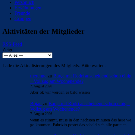
Persönlich
Erwähnungen
Freunde
Gruppen
Aktivitäten der Mitglieder
RSS-Feed
Zeige:
Lade die Aktualisierungen des Mitglieds. Bitte warten.
merenge
zu
Barça mit Rodri anscheinend schon einig
– Vollzug am Wochenende?
7. August 2026
Aber ok wir werden es bald wissen
Bojan
zu
Barça mit Rodri anscheinend schon einig –
Vollzug am Wochenende?
7. August 2026
wenn es stimmt, muss in den nächsten minuten das here we
go kommen. Fabrizio postet das sobald sich alle parteien…