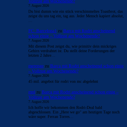
Vollzug am Wochenende?
7. August 2026
Du bist dumm wie ein stück verschimmeltes Toastbrot, das
zeigst du uns tag ein, tag aus. Jeder Mensch kapiert absolut,
…
FC_Barcelona1
zu
Barça mit Rodri anscheinend
schon einig – Vollzug am Wochenende?
7. August 2026
Mit diesem Post zeigst du, wie primitiv dein mickriges
Gehirn verdrahtet ist. Du stellt deine Forderungen der
letzten 2 Jahre…
merenge
zu
Barça mit Rodri anscheinend schon einig
– Vollzug am Wochenende?
7. August 2026
45 mil. angebot für rodri von mc abgelehnt
mnl
zu
Barça mit Rodri anscheinend schon einig –
Vollzug am Wochenende?
7. August 2026
Ich hoffe wir bekommen den Rodri-Deal bald
abgeschlossen. Ein „Here we go“ am heutigen Tage noch
wäre super. Ferran Torres…