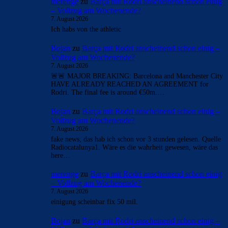
merenge
zu
Barça mit Rodri anscheinend schon einig
– Vollzug am Wochenende?
7. August 2026
Ich habs von the athletic
Bojan
zu
Barça mit Rodri anscheinend schon einig –
Vollzug am Wochenende?
7. August 2026
🚨🚨 MAJOR BREAKING: Barcelona and Manchester City
HAVE ALREADY REACHED AN AGREEMENT for
Rodri. The final fee is around €50m.…
Bojan
zu
Barça mit Rodri anscheinend schon einig –
Vollzug am Wochenende?
7. August 2026
fake news, das hab ich schon vor 3 stunden gelesen. Quelle
Radiocatalunya1. Wäre es die wahrheit gewesen, wäre das
here…
merenge
zu
Barça mit Rodri anscheinend schon einig
– Vollzug am Wochenende?
7. August 2026
einigung scheinbar fix 50 mil.
Bojan
zu
Barça mit Rodri anscheinend schon einig –