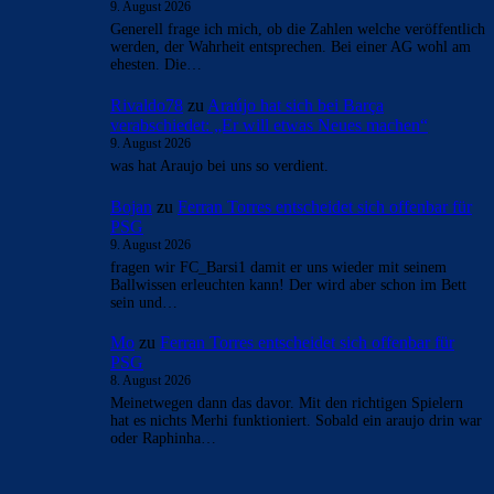
9. August 2026
Generell frage ich mich, ob die Zahlen welche veröffentlich
werden, der Wahrheit entsprechen. Bei einer AG wohl am
ehesten. Die…
Rivaldo78
zu
Araújo hat sich bei Barça
verabschiedet: „Er will etwas Neues machen“
9. August 2026
was hat Araujo bei uns so verdient.
Bojan
zu
Ferran Torres entscheidet sich offenbar für
PSG
9. August 2026
fragen wir FC_Barsi1 damit er uns wieder mit seinem
Ballwissen erleuchten kann! Der wird aber schon im Bett
sein und…
Mo
zu
Ferran Torres entscheidet sich offenbar für
PSG
8. August 2026
Meinetwegen dann das davor. Mit den richtigen Spielern
hat es nichts Merhi funktioniert. Sobald ein araujo drin war
oder Raphinha…