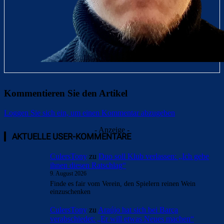
Kommentieren Sie den Artikel
Loggen Sie sich ein, um einen Kommentar abzugeben
- Anzeige -
AKTUELLE USER-KOMMENTARE
CulersTony
zu
Duo soll Klub verlassen: „Ich gebe
ihnen diesen Ratschlag“
9. August 2026
Finde es fair vom Verein, den Spielern reinen Wein
einzuschenken
CulersTony
zu
Araújo hat sich bei Barça
verabschiedet: „Er will etwas Neues machen“