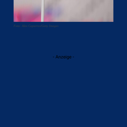
Foto: Alex Caparros/Getty Images
- Anzeige -