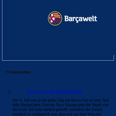
11 Kommentare
Xavi_Gavi
5. Juli 2025 Beim 9:41
Der 4. Juli war ja ein geiler Tag um Barca Fan zu sein. Nur
tolle Nachrichten. Erst die Nico Absage jetzt die Strafe von
der Uefa. Ich hatte ehrlich gehofft, nachdem die Saison
sportlich so erfolgreich war, dass wir auf dem Weg der