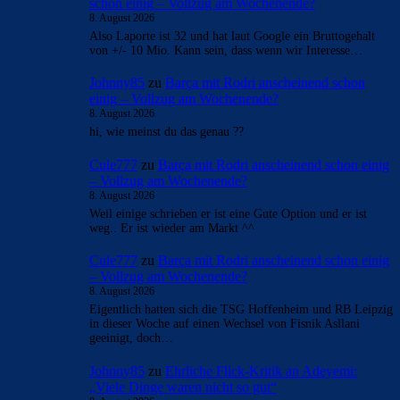
- Anzeige -
AKTUELLE USER-KOMMENTARE
Clouds: Experte
zu
Barça mit Rodri anscheinend
schon einig – Vollzug am Wochenende?
8. August 2026
Also Laporte ist 32 und hat laut Google ein Bruttogehalt
von +/- 10 Mio. Kann sein, dass wenn wir Interesse…
Johnny85
zu
Barça mit Rodri anscheinend schon
einig – Vollzug am Wochenende?
8. August 2026
hi, wie meinst du das genau ??
Cule777
zu
Barça mit Rodri anscheinend schon einig
– Vollzug am Wochenende?
8. August 2026
Weil einige schrieben er ist eine Gute Option und er ist
weg.. Er ist wieder am Markt ^^
Cule777
zu
Barça mit Rodri anscheinend schon einig
– Vollzug am Wochenende?
8. August 2026
Eigentlich hatten sich die TSG Hoffenheim und RB Leipzig