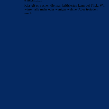
in dieser Woche auf einen Wechsel von Fisnik Asllani
geeinigt, doch…
Johnny85
zu
Ehrliche Flick-Kritik an Adeyemi:
„Viele Dinge waren nicht so gut“
8. August 2026
Klar git es Sachen die man kritisierten kann bei Flick, Wir
wissen alle mehr oder weniger welche. Aber trotzdem
macht…
BILDERGALERIEN
Barça zurück im Camp Nou: Der große Comeback-Tag in Bildern
22. November 2025
Heim und auswärts: Das sollen die Trikots von Barça für die Saison
2025/26 sein
6. Januar 2025
WEITERE KATEGORIEN
News
4694
xTop News
4119