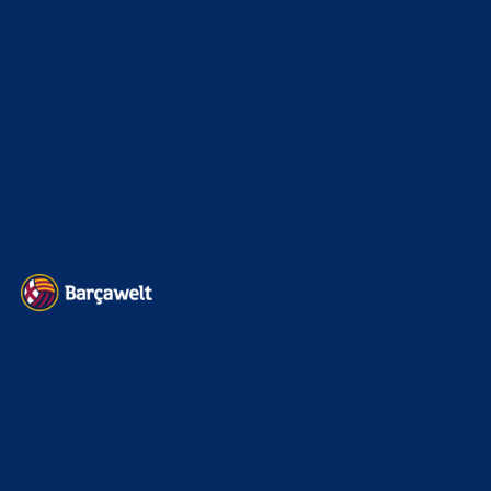
La Liga
3264
Champions League
1112
Interview & PK
888
Sonstiges
675
Kader
626
Transfermarkt
602
Impressum
Datenschutz
Kontakt