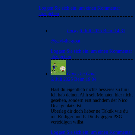
Loggen Sie sich ein, um einen Kommentar
abzugeben
Lucky
6. Juli 2025 Beim 14:31
@gavi-the-goat
Loggen Sie sich ein, um einen Kommentar
abzugeben
Gavi The Goat
6. Juli 2025 Beim 19:04
Hast du eigentlich nichts besseres zu tun?
Ich hab deinen Ahh seit Monaten hier nicht
gesehen, sondern erst nachdem der Nico
Deal geplatzt ist.
Überleg dir doch lieber ne Taktik wie du
mit Rüdiger und P. Diddy gegen PSG
verteidigen willst
Loggen Sie sich ein, um einen Kommentar