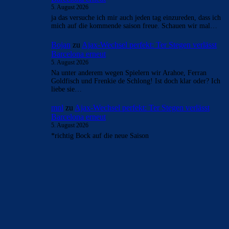
5. August 2026
ja das versuche ich mir auch jeden tag einzureden, dass ich
mich auf die kommende saison freue. Schauen wir mal…
Bojan
zu
Ajax-Wechsel perfekt: Ter Stegen verlässt
Barcelona erneut
5. August 2026
Na unter anderem wegen Spielern wir Arahoe, Ferran
Goldfisch und Frenkie de Schlong! Ist doch klar oder? Ich
liebe sie…
mnl
zu
Ajax-Wechsel perfekt: Ter Stegen verlässt
Barcelona erneut
5. August 2026
*richtig Bock auf die neue Saison
BILDERGALERIEN
Barça zurück im Camp Nou: Der große Comeback-Tag in Bildern
22. November 2025
Heim und auswärts: Das sollen die Trikots von Barça für die Saison