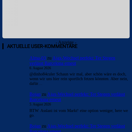
- Anzeige -
AKTUELLE USER-KOMMENTARE
Alma-03
zu
Ajax-Wechsel perfekt: Ter Stegen
verlässt Barcelona erneut
6. August 2026
@dinho84culer Schaun wir mal, aber schön wäre es doch,
wenn wir uns hier rein sportlich fetzen könnten. Aber nein,
dafür…
Bojan
zu
Ajax-Wechsel perfekt: Ter Stegen verlässt
Barcelona erneut
5. August 2026
BTW: Asslani ist vom Markt! eine option weniger, here we
go.
Bojan
zu
Ajax-Wechsel perfekt: Ter Stegen verlässt
Barcelona erneut