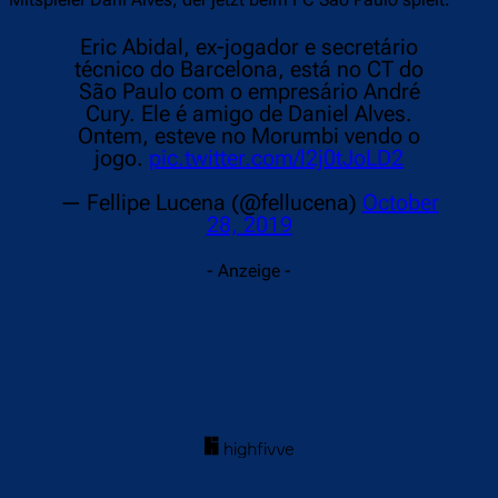
Eric Abidal, ex-jogador e secretário
técnico do Barcelona, está no CT do
São Paulo com o empresário André
Cury. Ele é amigo de Daniel Alves.
Ontem, esteve no Morumbi vendo o
jogo.
pic.twitter.com/l2j0tJoLD2
— Fellipe Lucena (@fellucena)
October
28, 2019
- Anzeige -