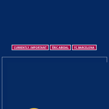
CURRENTLY_IMPORTANT
ÉRIC ABIDAL
FC BARCELONA