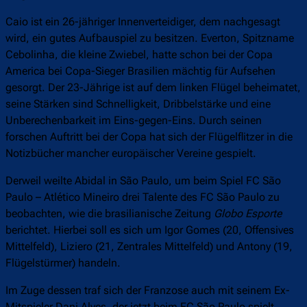
Caio ist ein 26-jähriger Innenverteidiger, dem nachgesagt
wird, ein gutes Aufbauspiel zu besitzen. Everton, Spitzname
Cebolinha, die kleine Zwiebel, hatte schon bei der Copa
America bei Copa-Sieger Brasilien mächtig für Aufsehen
gesorgt. Der 23-Jährige ist auf dem linken Flügel beheimatet,
seine Stärken sind Schnelligkeit, Dribbelstärke und eine
Unberechenbarkeit im Eins-gegen-Eins. Durch seinen
forschen Auftritt bei der Copa hat sich der Flügelflitzer in die
Notizbücher mancher europäischer Vereine gespielt.
Derweil weilte Abidal in São Paulo, um beim Spiel FC São
Paulo – Atlético Mineiro drei Talente des FC São Paulo zu
beobachten, wie die brasilianische Zeitung
Globo Esporte
berichtet. Hierbei soll es sich um Igor Gomes (20, Offensives
Mittelfeld), Liziero (21, Zentrales Mittelfeld) und Antony (19,
Flügelstürmer) handeln.
Im Zuge dessen traf sich der Franzose auch mit seinem Ex-
Mitspieler Dani Alves, der jetzt beim FC São Paulo spielt.