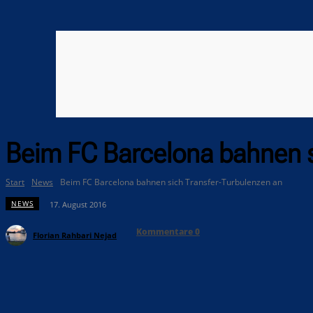
Beim FC Barcelona bahnen s
Start
News
Beim FC Barcelona bahnen sich Transfer-Turbulenzen an
NEWS
17. August 2016
Kommentare
0
Florian Rahbari Nejad