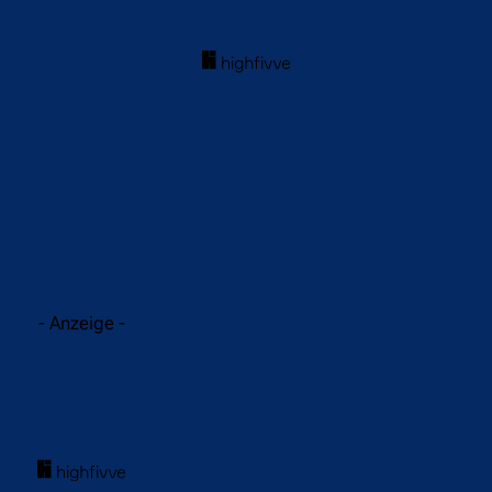
acebook
Twitter
WhatsApp
- Anzeige -