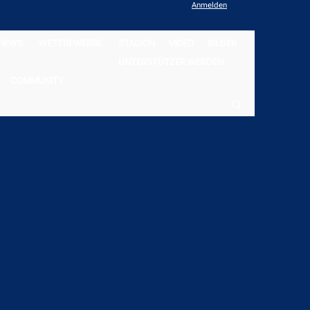
Anmelden
NEWS
WETTBEWERBE
STADION
VIDEO
BILDER
UNTERSTÜTZER WERDEN
COMMUNITY