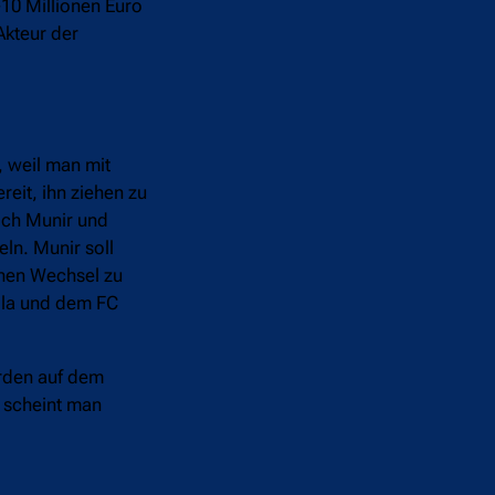
-10 Millionen Euro
Akteur der
, weil man mit
reit, ihn ziehen zu
noch Munir und
ln. Munir soll
inen Wechsel zu
lla und dem FC
erden auf dem
 scheint man