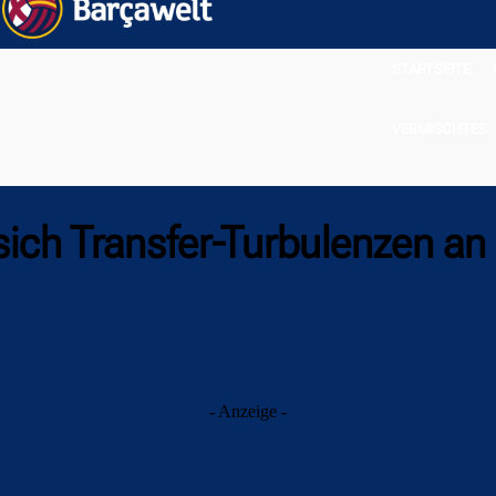
STARTSEITE
VERMISCHTES
ich Transfer-Turbulenzen an
- Anzeige -