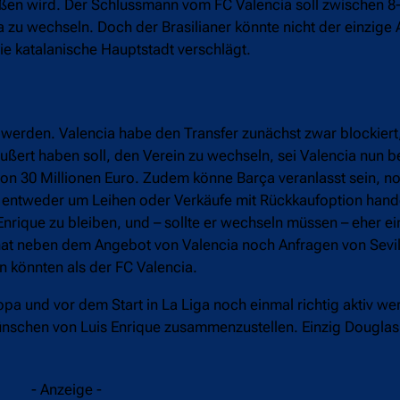
eißen wird. Der Schlussmann vom FC Valencia soll zwischen 8
zu wechseln. Doch der Brasilianer könnte nicht der einzige 
ie katalanische Hauptstadt verschlägt.
 werden. Valencia habe den Transfer zunächst zwar blockiert
ußert haben soll, den Verein zu wechseln, sei Valencia nun be
 von 30 Millionen Euro. Zudem könne Barça veranlasst sein, 
 entweder um Leihen oder Verkäufe mit Rückkaufoption hande
rique zu bleiben, und – sollte er wechseln müssen – eher e
hat neben dem Angebot von Valencia noch Anfragen von Sevi
n könnten als der FC Valencia.
pa und vor dem Start in La Liga noch einmal richtig aktiv w
nschen von Luis Enrique zusammenzustellen. Einzig Douglas
- Anzeige -