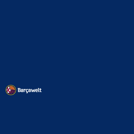
Interview & PK
888
Sonstiges
675
Kader
626
Transfermarkt
605
Impressum
Datenschutz
Kontakt