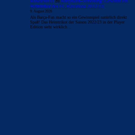
Rowaellis33
zu
Barçawelt–Verlosung: Gewinnt ein
Heimtrikot des FC Barcelona 2022/23!
9. August 2026
Als Barça-Fan macht so ein Gewinnspiel natürlich direkt
Spaß! Das Heimtrikot der Saison 2022/23 in der Player
Edition sieht wirklich…
BILDERGALERIEN
Barça zurück im Camp Nou: Der große Comeback-Tag in Bildern
22. November 2025
Heim und auswärts: Das sollen die Trikots von Barça für die Saison
2025/26 sein
6. Januar 2025
WEITERE KATEGORIEN
News
4697
xTop News
4124
La Liga
3264
Champions League
1112