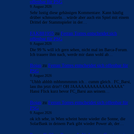
offenbar für PSG
9. August 2026
Sehr lustig diese gehässigen Kommentare. Kann häufig
drüber schmunzeln....würde aber auch ein Spiel mit einem
Drittel der Stammspieler in der…
FAK881955
zu
Ferran Torres entscheidet sich
offenbar für PSG
9. August 2026
Die 99 % will ich gern sehen, nicht mal im Barca-Forum.
Ich trauere ihm nach, werde mir dann wohl ab…
Bojan
zu
Ferran Torres entscheidet sich offenbar für
PSG
9. August 2026
"Uhhh ahhhh mhhmmmmm ich... cumm gleich.. FC_Barsi,
lass ihn jetzt drin!! OH JAAAAAAAAAAAAAAAAA"
Hansi Flick kurz bevor FC_Barsi aus seinem…
Bojan
zu
Ferran Torres entscheidet sich offenbar für
PSG
9. August 2026
ok ich sehe, in Wien scheint heute wieder die Sonne, die
SolarBank in deinem Park gibt wieder Power ab, der…