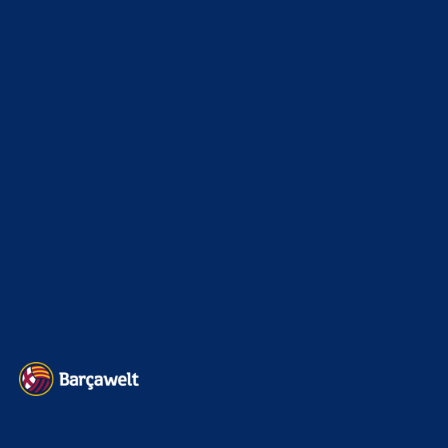
8. August 2026
ich hoffe falls es eine Kaufoption gibt, die mindestens bei
50 M. liegt.
JustLup1337
zu
Araújo-Hammer! Kapitän vor
Wechsel nach Liverpool
8. August 2026
Oh ich bin überrascht. Ich wünsche ihn alles Gute
Bojan
zu
Barça mit Rodri anscheinend schon einig –
Vollzug am Wochenende?
8. August 2026
joa aber wenn man medizinische Bedenken bei ihm hat,
wars das mit der Option. Wenn RB Bedenken hat, warum
sollte…
BILDERGALERIEN
Barça zurück im Camp Nou: Der große Comeback-Tag in Bildern
22. November 2025
Heim und auswärts: Das sollen die Trikots von Barça für die Saison