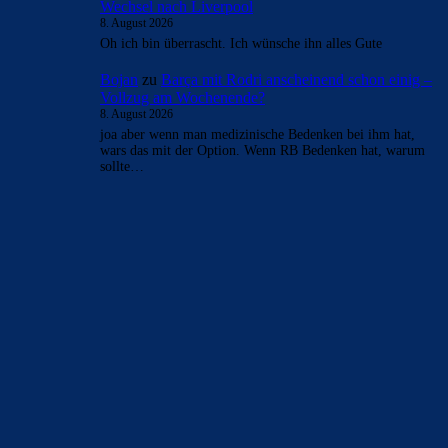
- Anzeige -
AKTUELLE USER-KOMMENTARE
Bojan
zu
Araújo-Hammer! Kapitän vor Wechsel nach
Liverpool
8. August 2026
Erst Lewa dann Ter Stegen, jetzt Arauhoe, dann noch
Torres... langsam aber sich wird man das Deadwood los.
Sind noch…
Clouds: Experte
zu
Araújo-Hammer! Kapitän vor
Wechsel nach Liverpool
8. August 2026
Eine gute Nachricht nach der anderen. Bzgl Rodri sind sich
auch alle Parteien einig, dass der Transfer über die
Bühne…
Johnny85
zu
Araújo-Hammer! Kapitän vor Wechsel
nach Liverpool