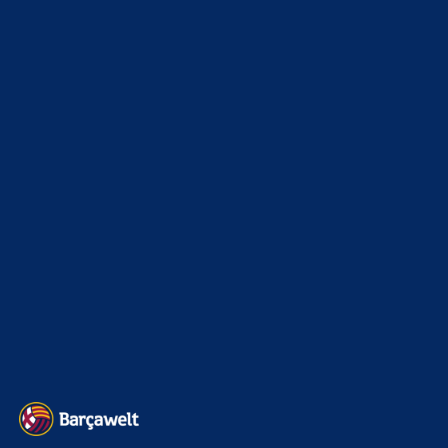
News
4695
xTop News
4121
La Liga
3264
Champions League
1112
Interview & PK
888
Sonstiges
675
Kader
626
Transfermarkt
603
Impressum
Datenschutz
Kontakt