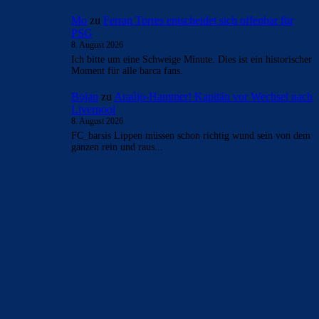
Mo
zu
Ferran Torres entscheidet sich offenbar für
PSG
8. August 2026
Ich bitte um eine Schweige Minute. Dies ist ein historischer
Moment für alle barca fans.
Bojan
zu
Araújo-Hammer! Kapitän vor Wechsel nach
Liverpool
8. August 2026
FC_barsis Lippen müssen schon richtig wund sein von dem
ganzen rein und raus...
BILDERGALERIEN
Barça zurück im Camp Nou: Der große Comeback-Tag in Bildern
22. November 2025
Heim und auswärts: Das sollen die Trikots von Barça für die Saison
2025/26 sein
6. Januar 2025
WEITERE KATEGORIEN