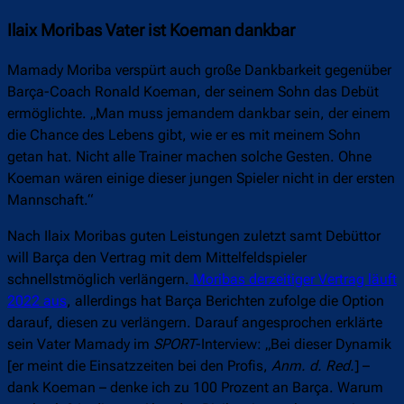
Ilaix Moribas Vater ist Koeman dankbar
Mamady Moriba verspürt auch große Dankbarkeit gegenüber
Barça-Coach Ronald Koeman, der seinem Sohn das Debüt
ermöglichte. „Man muss jemandem dankbar sein, der einem
die Chance des Lebens gibt, wie er es mit meinem Sohn
getan hat. Nicht alle Trainer machen solche Gesten. Ohne
Koeman wären einige dieser jungen Spieler nicht in der ersten
Mannschaft.“
Nach Ilaix Moribas guten Leistungen zuletzt samt Debüttor
will Barça den Vertrag mit dem Mittelfeldspieler
schnellstmöglich verlängern.
Moribas derzeitiger Vertrag läuft
2022 aus
, allerdings hat Barça Berichten zufolge die Option
darauf, diesen zu verlängern. Darauf angesprochen erklärte
sein Vater Mamady im
SPORT
-Interview: „Bei dieser Dynamik
[er meint die Einsatzzeiten bei den Profis,
Anm. d. Red.
] –
dank Koeman – denke ich zu 100 Prozent an Barça. Warum