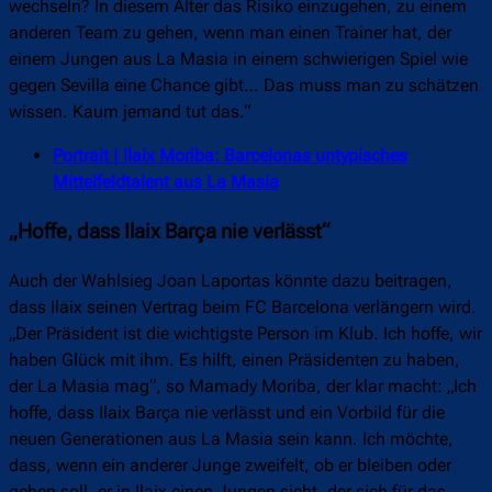
wechseln? In diesem Alter das Risiko einzugehen, zu einem
anderen Team zu gehen, wenn man einen Trainer hat, der
einem Jungen aus La Masia in einem schwierigen Spiel wie
gegen Sevilla eine Chance gibt… Das muss man zu schätzen
wissen. Kaum jemand tut das.“
Portrait | Ilaix Moriba: Barcelonas untypisches
Mittelfeldtalent aus La Masia
„Hoffe, dass Ilaix Barça nie verlässt“
Auch der Wahlsieg Joan Laportas könnte dazu beitragen,
dass Ilaix seinen Vertrag beim FC Barcelona verlängern wird.
„Der Präsident ist die wichtigste Person im Klub. Ich hoffe, wir
haben Glück mit ihm. Es hilft, einen Präsidenten zu haben,
der La Masia mag“, so Mamady Moriba, der klar macht: „Ich
hoffe, dass Ilaix Barça nie verlässt und ein Vorbild für die
neuen Generationen aus La Masia sein kann. Ich möchte,
dass, wenn ein anderer Junge zweifelt, ob er bleiben oder
gehen soll, er in Ilaix einen Jungen sieht, der sich für das