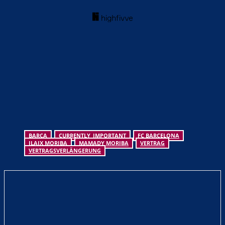
BARCA
CURRENTLY_IMPORTANT
FC BARCELONA
ILAIX MORIBA
MAMADY MORIBA
VERTRAG
VERTRAGSVERLÄNGERUNG