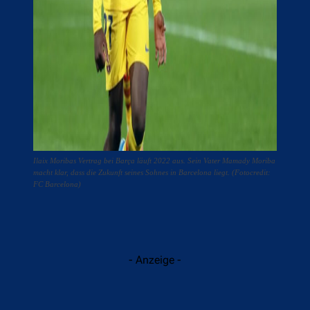
Ilaix Moribas Vertrag bei Barça läuft 2022 aus. Sein Vater Mamady Moriba
macht klar, dass die Zukunft seines Sohnes in Barcelona liegt. (Fotocredit:
FC Barcelona)
- Anzeige -