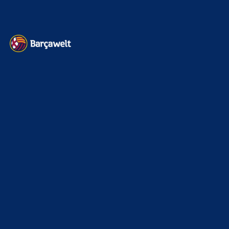
Heim und auswärts: Das sollen die Trikots von Barça für die Saison
2025/26 sein
6. Januar 2025
WEITERE KATEGORIEN
News
4694
xTop News
4119
La Liga
3264
Champions League
1112
Interview & PK
888
Sonstiges
675
Kader
626
Transfermarkt
602
Impressum
Datenschutz