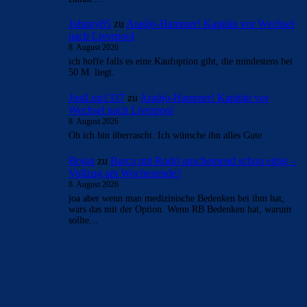
- Anzeige -
AKTUELLE USER-KOMMENTARE
Bojan
zu
Araújo-Hammer! Kapitän vor Wechsel nach
Liverpool
8. August 2026
Erst Lewa dann Ter Stegen, jetzt Arauhoe, dann noch
Torres... langsam aber sich wird man das Deadwood los.
Sind noch…
Clouds: Experte
zu
Araújo-Hammer! Kapitän vor
Wechsel nach Liverpool
8. August 2026
Eine gute Nachricht nach der anderen. Bzgl Rodri sind sich
auch alle Parteien einig, dass der Transfer über die
Bühne…